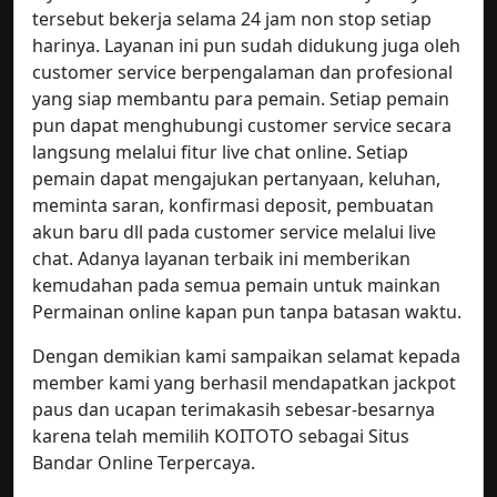
tersebut bekerja selama 24 jam non stop setiap
harinya. Layanan ini pun sudah didukung juga oleh
customer service berpengalaman dan profesional
yang siap membantu para pemain. Setiap pemain
pun dapat menghubungi customer service secara
langsung melalui fitur live chat online. Setiap
pemain dapat mengajukan pertanyaan, keluhan,
meminta saran, konfirmasi deposit, pembuatan
akun baru dll pada customer service melalui live
chat. Adanya layanan terbaik ini memberikan
kemudahan pada semua pemain untuk mainkan
Permainan online kapan pun tanpa batasan waktu.
Dengan demikian kami sampaikan selamat kepada
member kami yang berhasil mendapatkan jackpot
paus dan ucapan terimakasih sebesar-besarnya
karena telah memilih KOITOTO sebagai Situs
Bandar Online Terpercaya.