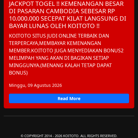
JACKPOT TOGEL !! KEMENANGAN BESAR
DI PASARAN CAMBODIA SEBESAR RP
10.000.000 SECEPAT KILAT LANGSUNG DI
BAYAR LUNAS OLEH KOITOTO !!
KOITOTO SITUS JUDI ONLINE TERBAIK DAN
TERPERCAYA,MEMBAYAR KEMENANGAN
MEMBER.KOITOTO JUGA MENYEDIAKAN BONUS2
MELIMPAH YANG AKAN DI BAGIKAN SETIAP
MINGGUNYA.(MENANG KALAH TETAP DAPAT
BONUS)
Minggu, 09 Agustus 2026
Read More
© COPYRIGHT 2014 - 2026 KOITOTO. ALL RIGHTS RESERVED.