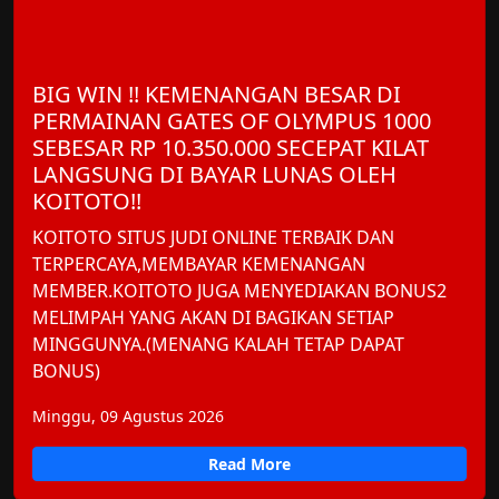
BIG WIN !! KEMENANGAN BESAR DI
PERMAINAN GATES OF OLYMPUS 1000
SEBESAR RP 10.350.000 SECEPAT KILAT
LANGSUNG DI BAYAR LUNAS OLEH
KOITOTO!!
KOITOTO SITUS JUDI ONLINE TERBAIK DAN
TERPERCAYA,MEMBAYAR KEMENANGAN
MEMBER.KOITOTO JUGA MENYEDIAKAN BONUS2
MELIMPAH YANG AKAN DI BAGIKAN SETIAP
MINGGUNYA.(MENANG KALAH TETAP DAPAT
BONUS)
Minggu, 09 Agustus 2026
Read More