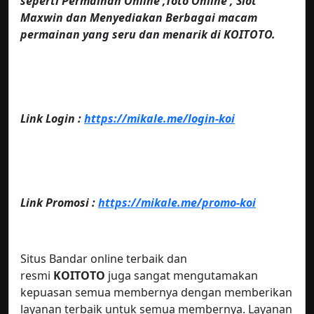
seperti Permainan Online ,Toto Online , Slot
Maxwin dan Menyediakan Berbagai macam
permainan yang seru dan menarik di KOITOTO.
Link Login :
https://mikale.me/login-koi
Link Promosi :
https://mikale.me/promo-koi
Situs Bandar online terbaik dan
resmi
KOITOTO
juga sangat mengutamakan
kepuasan semua membernya dengan memberikan
layanan terbaik untuk semua membernya. Layanan