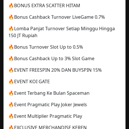
🔥BONUS EXTRA SCATTER HITAM
🔥Bonus Cashback Turnover LiveGame 0.7%
🔥Lomba Panjat Turnover Setiap Minggu Hingga
150 JT Rupiah
🔥Bonus Turnover Slot Up to 0.5%
🔥Bonus Cashback Up to 3% Slot Game
🔥EVENT FREESPIN 20% DAN BUYSPIN 15%
🔥EVENT KOI GATE
🔥Event Terbang Ke Bulan Spaceman
🔥Event Pragmatic Play Joker Jewels
🔥Event Multiplier Pragmatic Play
🔥EXCLUSIVE MERCHANDISE KEREN