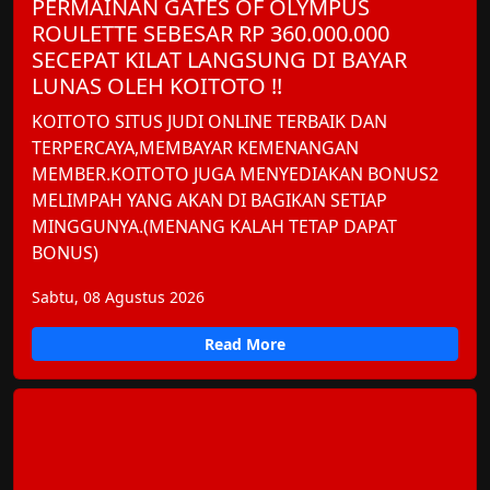
PERMAINAN GATES OF OLYMPUS
ROULETTE SEBESAR RP 360.000.000
SECEPAT KILAT LANGSUNG DI BAYAR
LUNAS OLEH KOITOTO !!
KOITOTO SITUS JUDI ONLINE TERBAIK DAN
TERPERCAYA,MEMBAYAR KEMENANGAN
MEMBER.KOITOTO JUGA MENYEDIAKAN BONUS2
MELIMPAH YANG AKAN DI BAGIKAN SETIAP
MINGGUNYA.(MENANG KALAH TETAP DAPAT
BONUS)
Sabtu, 08 Agustus 2026
Read More