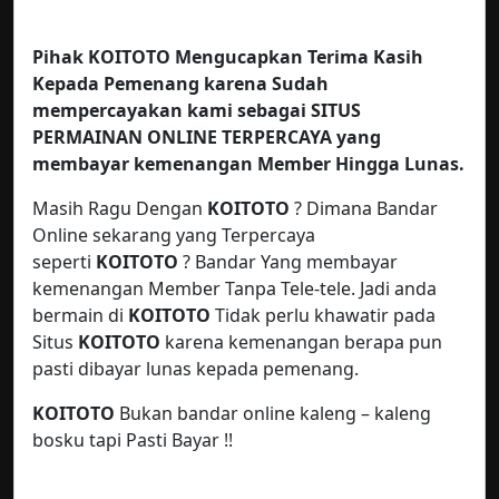
Pihak KOITOTO Mengucapkan Terima Kasih
Kepada Pemenang karena Sudah
mempercayakan kami sebagai SITUS
PERMAINAN ONLINE TERPERCAYA yang
membayar kemenangan Member Hingga Lunas.
Masih Ragu Dengan
KOITOTO
? Dimana Bandar
Online sekarang yang Terpercaya
seperti
KOITOTO
? Bandar Yang membayar
kemenangan Member Tanpa Tele-tele. Jadi anda
bermain di
KOITOTO
Tidak perlu khawatir pada
Situs
KOITOTO
karena kemenangan berapa pun
pasti dibayar lunas kepada pemenang.
KOITOTO
Bukan bandar online kaleng – kaleng
bosku tapi Pasti Bayar !!