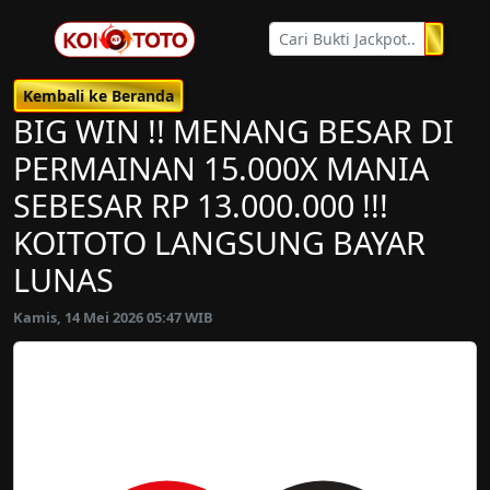
Kembali ke Beranda
BIG WIN !! MENANG BESAR DI
PERMAINAN 15.000X MANIA
SEBESAR RP 13.000.000 !!!
KOITOTO LANGSUNG BAYAR
LUNAS
Kamis, 14 Mei 2026 05:47 WIB