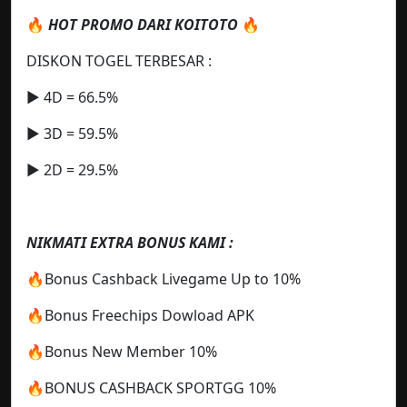
🔥
HOT PROMO DARI KOITOTO
🔥
DISKON TOGEL TERBESAR :
▶️ 4D = 66.5%
▶️ 3D = 59.5%
▶️ 2D = 29.5%
NIKMATI EXTRA BONUS KAMI :
🔥Bonus Cashback Livegame Up to 10%
🔥Bonus Freechips Dowload APK
🔥Bonus New Member 10%
🔥BONUS CASHBACK SPORTGG 10%