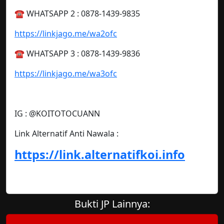
☎️ WHATSAPP 2 : 0878-1439-9835
https://linkjago.me/wa2ofc
☎️ WHATSAPP 3 : 0878-1439-9836
https://linkjago.me/wa3ofc
IG : @KOITOTOCUANN
Link Alternatif Anti Nawala :
https://link.alternatifkoi.info
Bukti JP Lainnya: