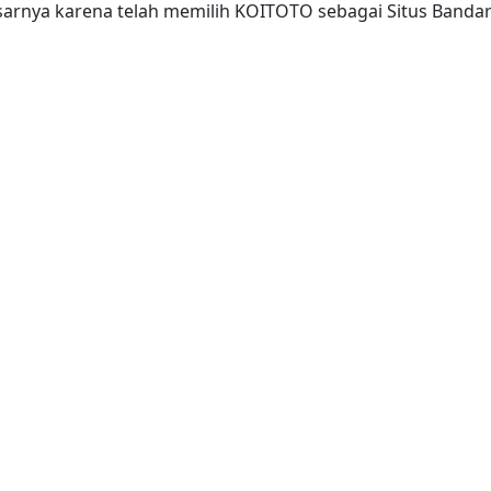
sarnya karena telah memilih KOITOTO sebagai Situs Banda