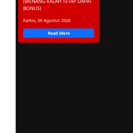
(MENANG KALAH TETAP DAPAT
BONUS)
Kamis, 06 Agustus 2026
Read More