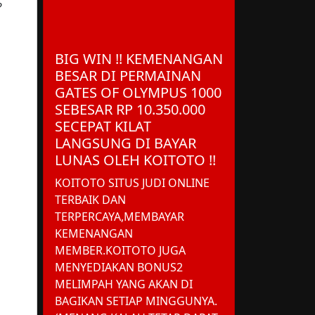
?
BIG WIN !! KEMENANGAN
BESAR DI PERMAINAN
GATES OF OLYMPUS 1000
SEBESAR RP 10.350.000
SECEPAT KILAT
LANGSUNG DI BAYAR
LUNAS OLEH KOITOTO !!
KOITOTO SITUS JUDI ONLINE
TERBAIK DAN
TERPERCAYA,MEMBAYAR
KEMENANGAN
MEMBER.KOITOTO JUGA
MENYEDIAKAN BONUS2
MELIMPAH YANG AKAN DI
BAGIKAN SETIAP MINGGUNYA.