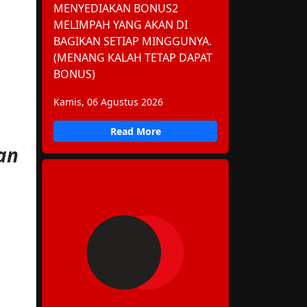
MENYEDIAKAN BONUS2
MELIMPAH YANG AKAN DI
BAGIKAN SETIAP MINGGUNYA.
(MENANG KALAH TETAP DAPAT
BONUS)
Kamis, 06 Agustus 2026
Read More
an