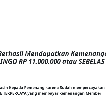
 Berhasil Mendapatkan Kemenang
NGO RP 11.000.000 atau SEBELAS
Kasih Kepada Pemenang karena Sudah mempercayakan
NE TERPERCAYA yang membayar kemenangan Member