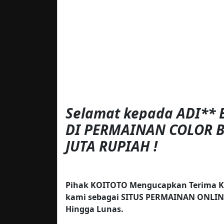
Selamat kepada ADI**
DI PERMAINAN COLOR BI
JUTA RUPIAH !
Pihak KOITOTO Mengucapkan Terima 
kami sebagai SITUS PERMAINAN ONLI
Hingga Lunas.