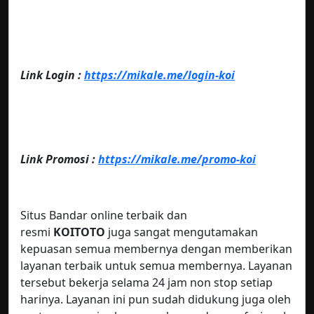
Link Login :
https://mikale.me/login-koi
Link Promosi :
https://mikale.me/promo-koi
Situs Bandar online terbaik dan
resmi
KOITOTO
juga sangat mengutamakan
kepuasan semua membernya dengan memberikan
layanan terbaik untuk semua membernya. Layanan
tersebut bekerja selama 24 jam non stop setiap
harinya. Layanan ini pun sudah didukung juga oleh