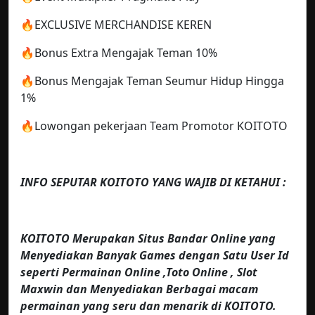
🔥EXCLUSIVE MERCHANDISE KEREN
🔥Bonus Extra Mengajak Teman 10%
🔥Bonus Mengajak Teman Seumur Hidup Hingga
1%
🔥Lowongan pekerjaan Team Promotor KOITOTO
INFO SEPUTAR KOITOTO YANG WAJIB DI KETAHUI :
KOITOTO Merupakan Situs Bandar Online yang
Menyediakan Banyak Games dengan Satu User Id
seperti Permainan Online ,Toto Online , Slot
Maxwin dan Menyediakan Berbagai macam
permainan yang seru dan menarik di KOITOTO.