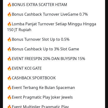
🔥BONUS EXTRA SCATTER HITAM
🔥Bonus Cashback Turnover LiveGame 0.7%
🔥Lomba Panjat Turnover Setiap Minggu Hingga
150 JT Rupiah
🔥Bonus Turnover Slot Up to 0.5%
🔥Bonus Cashback Up to 3% Slot Game
🔥EVENT FREESPIN 20% DAN BUYSPIN 15%
🔥EVENT KOI GATE
🔥
CASHBACK SPORTBOOK
🔥Event Terbang Ke Bulan Spaceman
🔥Event Pragmatic Play Joker Jewels
🔥Event Multiplier Pragmatic Play