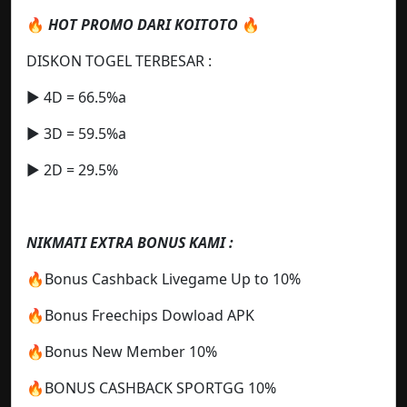
🔥
HOT PROMO DARI KOITOTO
🔥
DISKON TOGEL TERBESAR :
▶️ 4D = 66.5%a
▶️ 3D = 59.5%a
▶️ 2D = 29.5%
NIKMATI EXTRA BONUS KAMI :
🔥Bonus Cashback Livegame Up to 10%
🔥Bonus Freechips Dowload APK
🔥Bonus New Member 10%
🔥BONUS CASHBACK SPORTGG 10%