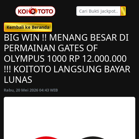
Kembali ke Beranda
BIG WIN !! MENANG BESAR DI
PERMAINAN GATES OF
OLYMPUS 1000 RP 12.000.000
!!! KOITOTO LANGSUNG BAYAR
LUNAS
Rabu, 20 Mei 2026 04:43 WIB