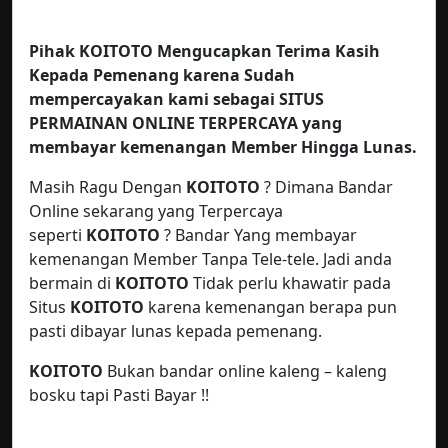
Pihak KOITOTO Mengucapkan Terima Kasih
Kepada Pemenang karena Sudah
mempercayakan kami sebagai SITUS
PERMAINAN ONLINE TERPERCAYA yang
membayar kemenangan Member Hingga Lunas.
Masih Ragu Dengan
KOITOTO
? Dimana Bandar
Online sekarang yang Terpercaya
seperti
KOITOTO
? Bandar Yang membayar
kemenangan Member Tanpa Tele-tele. Jadi anda
bermain di
KOITOTO
Tidak perlu khawatir pada
Situs
KOITOTO
karena kemenangan berapa pun
pasti dibayar lunas kepada pemenang.
KOITOTO
Bukan bandar online kaleng – kaleng
bosku tapi Pasti Bayar !!