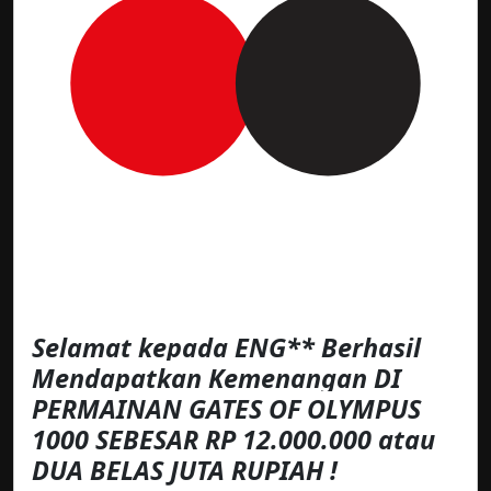
Selamat kepada ENG** Berhasil
Mendapatkan Kemenangan DI
PERMAINAN GATES OF OLYMPUS
1000 SEBESAR RP 12.000.000 atau
DUA BELAS JUTA RUPIAH !