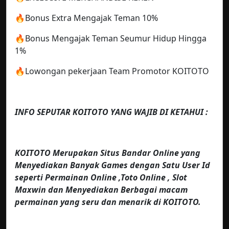
🔥Bonus Extra Mengajak Teman 10%
🔥Bonus Mengajak Teman Seumur Hidup Hingga
1%
🔥Lowongan pekerjaan Team Promotor KOITOTO
INFO SEPUTAR KOITOTO YANG WAJIB DI KETAHUI :
KOITOTO Merupakan Situs Bandar Online yang
Menyediakan Banyak Games dengan Satu User Id
seperti Permainan Online ,Toto Online , Slot
Maxwin dan Menyediakan Berbagai macam
permainan yang seru dan menarik di KOITOTO.