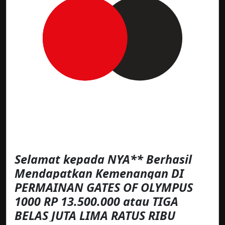
Selamat kepada NYA** Berhasil
Mendapatkan Kemenangan DI
PERMAINAN GATES OF OLYMPUS
1000 RP 13.500.000 atau TIGA
BELAS JUTA LIMA RATUS RIBU