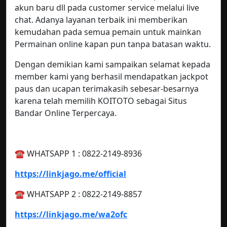
akun baru dll pada customer service melalui live
chat. Adanya layanan terbaik ini memberikan
kemudahan pada semua pemain untuk mainkan
Permainan online kapan pun tanpa batasan waktu.
Dengan demikian kami sampaikan selamat kepada
member kami yang berhasil mendapatkan jackpot
paus dan ucapan terimakasih sebesar-besarnya
karena telah memilih KOITOTO sebagai Situs
Bandar Online Terpercaya.
☎️ WHATSAPP 1 : 0822-2149-8936
https://linkjago.me/official
☎️ WHATSAPP 2 : 0822-2149-8857
https://linkjago.me/wa2ofc