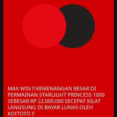
MAX WIN !! KEMENANGAN BESAR DI
PERMAINAN STARLIGHT PRINCESS 1000
SEBESAR RP 22.000.000 SECEPAT KILAT
LANGSUNG DI BAYAR LUNAS OLEH
KOITOTO !!