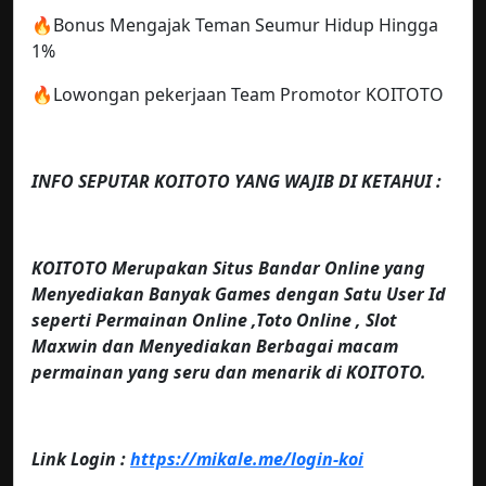
🔥Bonus Mengajak Teman Seumur Hidup Hingga
1%
🔥Lowongan pekerjaan Team Promotor KOITOTO
INFO SEPUTAR KOITOTO YANG WAJIB DI KETAHUI :
KOITOTO Merupakan Situs Bandar Online yang
Menyediakan Banyak Games dengan Satu User Id
seperti Permainan Online ,Toto Online , Slot
Maxwin dan Menyediakan Berbagai macam
permainan yang seru dan menarik di KOITOTO.
Link Login :
https://mikale.me/login-koi