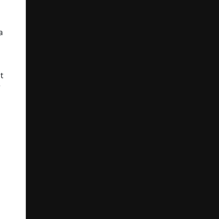
a
t
r