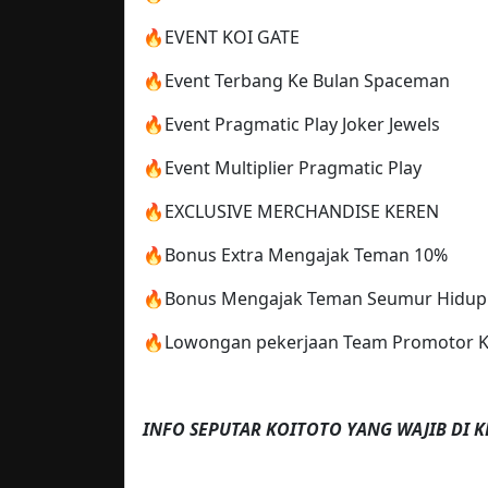
🔥EVENT KOI GATE
🔥Event Terbang Ke Bulan Spaceman
🔥Event Pragmatic Play Joker Jewels
🔥Event Multiplier Pragmatic Play
🔥EXCLUSIVE MERCHANDISE KEREN
🔥Bonus Extra Mengajak Teman 10%
🔥Bonus Mengajak Teman Seumur Hidup
🔥Lowongan pekerjaan Team Promotor 
INFO SEPUTAR KOITOTO YANG WAJIB DI K