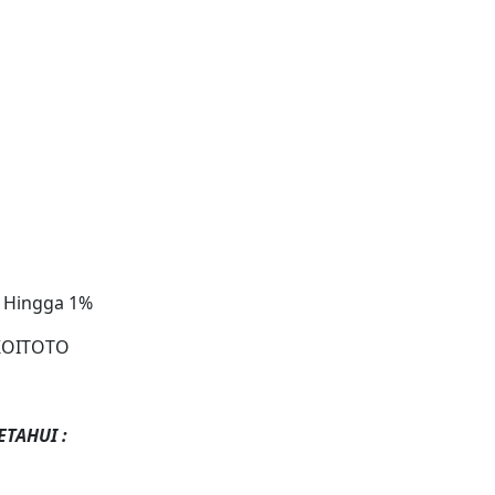
 Hingga 1%
KOITOTO
ETAHUI :