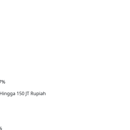
.7%
Hingga 150 JT Rupiah
%