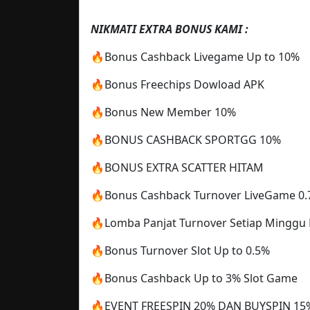
NIKMATI EXTRA BONUS KAMI :
🔥Bonus Cashback Livegame Up to 10%
🔥Bonus Freechips Dowload APK
🔥Bonus New Member 10%
🔥BONUS CASHBACK SPORTGG 10%
🔥BONUS EXTRA SCATTER HITAM
🔥Bonus Cashback Turnover LiveGame 0
🔥Lomba Panjat Turnover Setiap Minggu 
🔥Bonus Turnover Slot Up to 0.5%
🔥Bonus Cashback Up to 3% Slot Game
🔥EVENT FREESPIN 20% DAN BUYSPIN 15