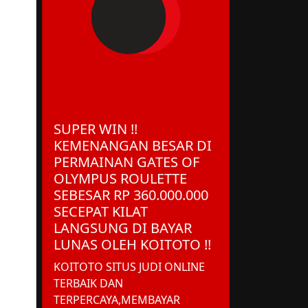
SUPER WIN !!
KEMENANGAN BESAR DI
PERMAINAN GATES OF
OLYMPUS ROULETTE
SEBESAR RP 360.000.000
SECEPAT KILAT
LANGSUNG DI BAYAR
LUNAS OLEH KOITOTO !!
KOITOTO SITUS JUDI ONLINE
TERBAIK DAN
TERPERCAYA,MEMBAYAR