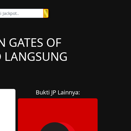
N GATES OF
TO LANGSUNG
Bukti JP Lainnya: