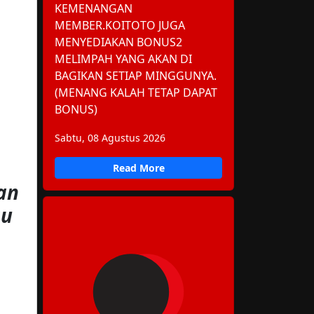
KEMENANGAN
MEMBER.KOITOTO JUGA
MENYEDIAKAN BONUS2
MELIMPAH YANG AKAN DI
BAGIKAN SETIAP MINGGUNYA.
(MENANG KALAH TETAP DAPAT
BONUS)
Sabtu, 08 Agustus 2026
Read More
an
au