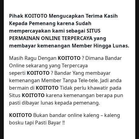
Pihak KOITOTO Mengucapkan Terima Kasih
Kepada Pemenang karena Sudah
mempercayakan kami sebagai SITUS
PERMAINAN ONLINE TERPERCAYA yang
membayar kemenangan Member Hingga Lunas.
Masih Ragu Dengan
KOITOTO
? Dimana Bandar
Online sekarang yang Terpercaya
seperti
KOITOTO
? Bandar Yang membayar
kemenangan Member Tanpa Tele-tele. Jadi anda
bermain di
KOITOTO
Tidak perlu khawatir pada
Situs
KOITOTO
karena kemenangan berapa pun
pasti dibayar lunas kepada pemenang.
KOITOTO
Bukan bandar online kaleng – kaleng
bosku tapi Pasti Bayar !!