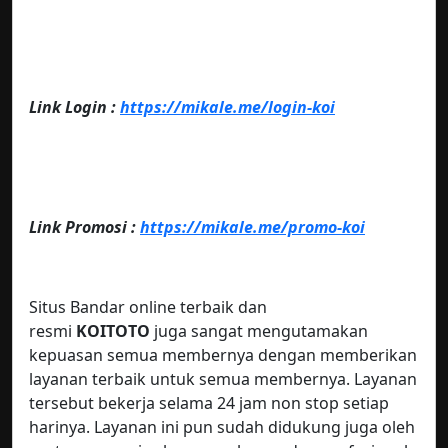
Link Login :
https://mikale.me/login-koi
Link Promosi :
https://mikale.me/promo-koi
Situs Bandar online terbaik dan
resmi
KOITOTO
juga sangat mengutamakan
kepuasan semua membernya dengan memberikan
layanan terbaik untuk semua membernya. Layanan
tersebut bekerja selama 24 jam non stop setiap
harinya. Layanan ini pun sudah didukung juga oleh