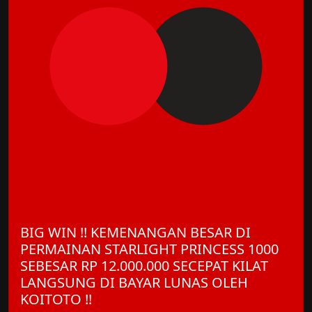
BIG WIN !! KEMENANGAN BESAR DI
PERMAINAN STARLIGHT PRINCESS 1000
SEBESAR RP 12.000.000 SECEPAT KILAT
LANGSUNG DI BAYAR LUNAS OLEH
KOITOTO !!