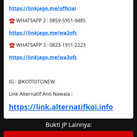
https://linkjago.me/official
☎️ WHATSAPP 2 : 0859-5951-9485
https://linkjago.me/wa2ofc
☎️ WHATSAPP 3 : 0823-1911-2223
https://linkjago.me/wa3ofc
IG : @KOITOTONEW
Link Alternatif Anti Nawala :
https://link.alternatifkoi.info
Bukti JP Lainnya: