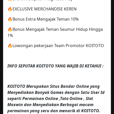
🔥EXCLUSIVE MERCHANDISE KEREN
🔥Bonus Extra Mengajak Teman 10%
🔥Bonus Mengajak Teman Seumur Hidup Hingga
1%
🔥Lowongan pekerjaan Team Promotor KOITOTO
INFO SEPUTAR KOITOTO YANG WAJIB DI KETAHUI :
KOITOTO Merupakan Situs Bandar Online yang
Menyediakan Banyak Games dengan Satu User Id
seperti Permainan Online ,Toto Online , Slot
Maxwin dan Menyediakan Berbagai macam
permainan yang seru dan menarik di KOITOTO.