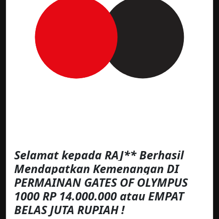
Selamat kepada RAJ** Berhasil
Mendapatkan Kemenangan DI
PERMAINAN GATES OF OLYMPUS
1000 RP 14.000.000 atau EMPAT
BELAS JUTA RUPIAH !