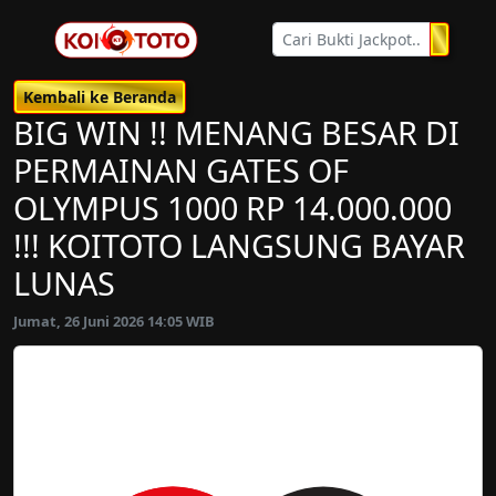
Kembali ke Beranda
BIG WIN !! MENANG BESAR DI
PERMAINAN GATES OF
OLYMPUS 1000 RP 14.000.000
!!! KOITOTO LANGSUNG BAYAR
LUNAS
Jumat, 26 Juni 2026 14:05 WIB