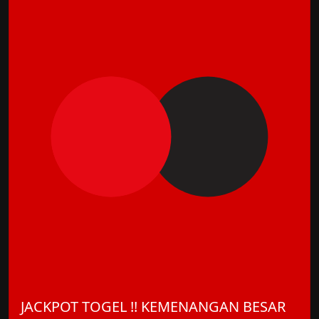
JACKPOT TOGEL !! KEMENANGAN BESAR