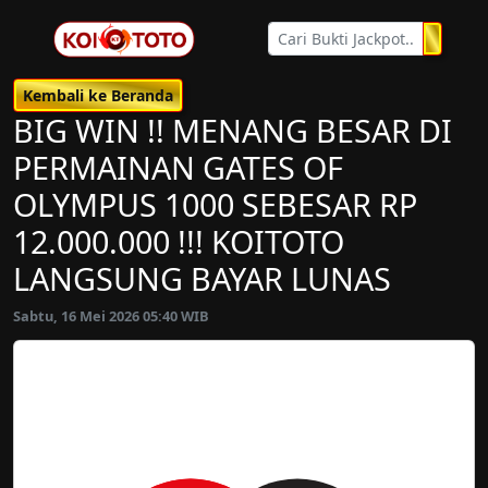
Kembali ke Beranda
BIG WIN !! MENANG BESAR DI
PERMAINAN GATES OF
OLYMPUS 1000 SEBESAR RP
12.000.000 !!! KOITOTO
LANGSUNG BAYAR LUNAS
Sabtu, 16 Mei 2026 05:40 WIB