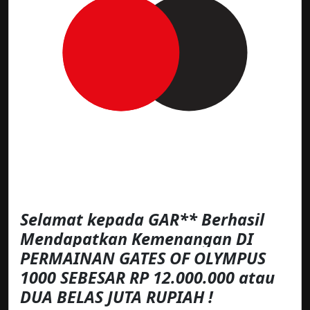
Selamat kepada GAR** Berhasil
Mendapatkan Kemenangan DI
PERMAINAN GATES OF OLYMPUS
1000 SEBESAR RP 12.000.000 atau
DUA BELAS JUTA RUPIAH !