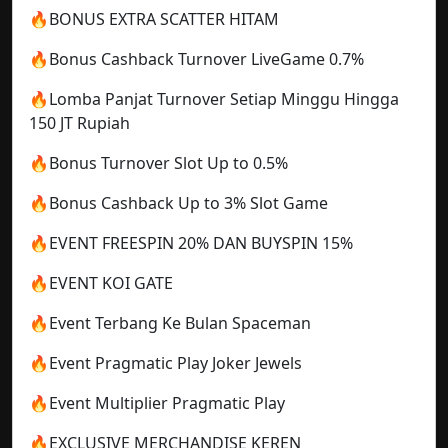
🔥BONUS EXTRA SCATTER HITAM
🔥Bonus Cashback Turnover LiveGame 0.7%
🔥Lomba Panjat Turnover Setiap Minggu Hingga
150 JT Rupiah
🔥Bonus Turnover Slot Up to 0.5%
🔥Bonus Cashback Up to 3% Slot Game
🔥EVENT FREESPIN 20% DAN BUYSPIN 15%
🔥EVENT KOI GATE
🔥Event Terbang Ke Bulan Spaceman
🔥Event Pragmatic Play Joker Jewels
🔥Event Multiplier Pragmatic Play
🔥EXCLUSIVE MERCHANDISE KEREN