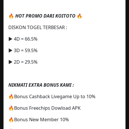
🔥
HOT PROMO DARI KOITOTO
🔥
DISKON TOGEL TERBESAR :
▶️ 4D = 66.5%
▶️ 3D = 59.5%
▶️ 2D = 29.5%
NIKMATI EXTRA BONUS KAMI :
🔥Bonus Cashback Livegame Up to 10%
🔥Bonus Freechips Dowload APK
🔥Bonus New Member 10%