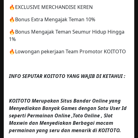
🔥EXCLUSIVE MERCHANDISE KEREN
🔥Bonus Extra Mengajak Teman 10%
🔥Bonus Mengajak Teman Seumur Hidup Hingga
1%
🔥Lowongan pekerjaan Team Promotor KOITOTO
INFO SEPUTAR KOITOTO YANG WAJIB DI KETAHUI :
KOITOTO Merupakan Situs Bandar Online yang
Menyediakan Banyak Games dengan Satu User Id
seperti Permainan Online ,Toto Online , Slot
Maxwin dan Menyediakan Berbagai macam
permainan yang seru dan menarik di KOITOTO.