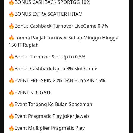
🔥BONUS CASHBACK SPORTGG 10%
🔥BONUS EXTRA SCATTER HITAM
🔥Bonus Cashback Turnover LiveGame 0.7%
🔥Lomba Panjat Turnover Setiap Minggu Hingga
150 JT Rupiah
🔥Bonus Turnover Slot Up to 0.5%
🔥Bonus Cashback Up to 3% Slot Game
🔥EVENT FREESPIN 20% DAN BUYSPIN 15%
🔥EVENT KOI GATE
🔥Event Terbang Ke Bulan Spaceman
🔥Event Pragmatic Play Joker Jewels
🔥Event Multiplier Pragmatic Play