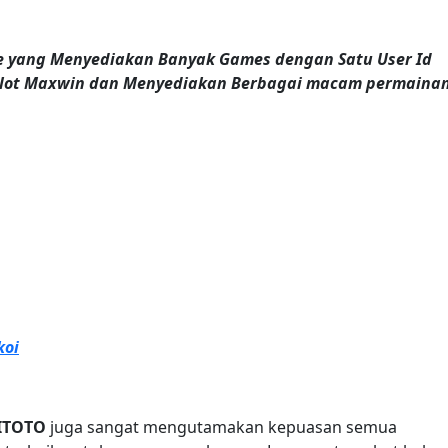
e yang Menyediakan Banyak Games dengan Satu User Id
 , Slot Maxwin dan Menyediakan Berbagai macam permaina
koi
ITOTO
juga sangat mengutamakan kepuasan semua