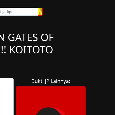
N GATES OF
!! KOITOTO
Bukti JP Lainnya: