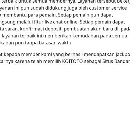
erbaik untuk semua membernya. Layanan tersebut beker
ayanan ini pun sudah didukung juga oleh customer service
p membantu para pemain. Setiap pemain pun dapat
sung melalui fitur live chat online. Setiap pemain dapat
 saran, konfirmasi deposit, pembuatan akun baru dll pad
nya layanan terbaik ini memberikan kemudahan pada semua
kapan pun tanpa batasan waktu.
t kepada member kami yang berhasil mendapatkan jackpo
sarnya karena telah memilih KOITOTO sebagai Situs Banda