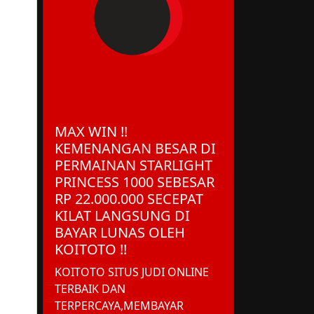
MAX WIN !!
KEMENANGAN BESAR DI
PERMAINAN STARLIGHT
PRINCESS 1000 SEBESAR
RP 22.000.000 SECEPAT
KILAT LANGSUNG DI
BAYAR LUNAS OLEH
KOITOTO !!
KOITOTO SITUS JUDI ONLINE
TERBAIK DAN
TERPERCAYA,MEMBAYAR