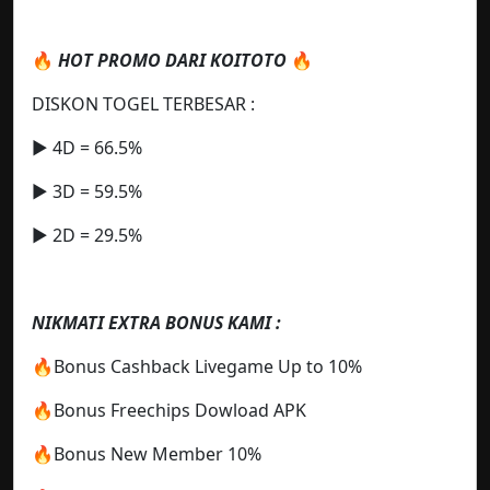
🔥
HOT PROMO DARI KOITOTO
🔥
DISKON TOGEL TERBESAR :
▶️ 4D = 66.5%
▶️ 3D = 59.5%
▶️ 2D = 29.5%
NIKMATI EXTRA BONUS KAMI :
🔥Bonus Cashback Livegame Up to 10%
🔥Bonus Freechips Dowload APK
🔥Bonus New Member 10%