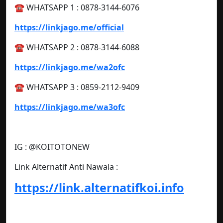
☎️ WHATSAPP 1 : 0878-3144-6076
https://linkjago.me/official
☎️ WHATSAPP 2 : 0878-3144-6088
https://linkjago.me/wa2ofc
☎️ WHATSAPP 3 : 0859-2112-9409
https://linkjago.me/wa3ofc
IG : @KOITOTONEW
Link Alternatif Anti Nawala :
https://link.alternatifkoi.info