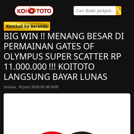
Kembali ke Beranda
BIG WIN !! MENANG BESAR DI
PERMAINAN GATES OF
OLYMPUS SUPER SCATTER RP
11.000.000 !!! KOITOTO
LANGSUNG BAYAR LUNAS
Selasa, 16 Juni 2026 05:40 WIB