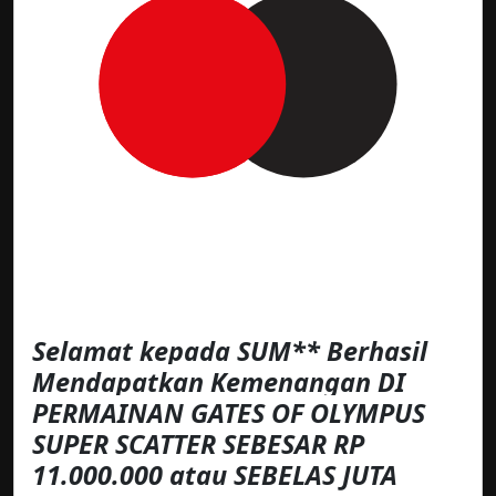
Selamat kepada SUM** Berhasil
Mendapatkan Kemenangan DI
PERMAINAN GATES OF OLYMPUS
SUPER SCATTER SEBESAR RP
11.000.000 atau SEBELAS JUTA