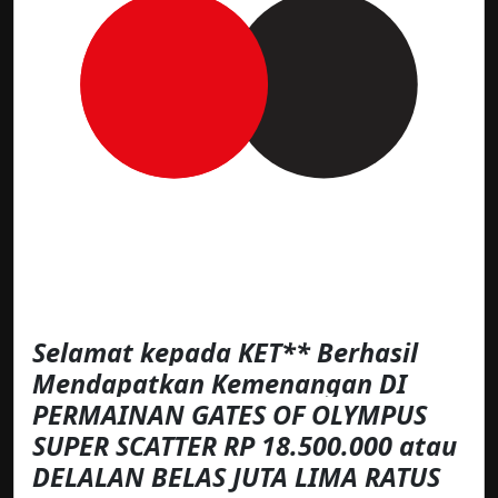
Selamat kepada KET** Berhasil
Mendapatkan Kemenangan DI
PERMAINAN GATES OF OLYMPUS
SUPER SCATTER RP 18.500.000 atau
DELALAN BELAS JUTA LIMA RATUS