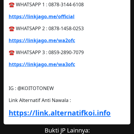
☎️ WHATSAPP 1 : 0878-3144-6108
https://linkjago.me/official
☎️ WHATSAPP 2 : 0878-1458-0253
https://linkjago.me/wa2ofc
☎️ WHATSAPP 3 : 0859-2890-7079
https://linkjago.me/wa3ofc
IG : @KOITOTONEW
Link Alternatif Anti Nawala :
https://link.alternatifkoi.info
Bukti JP Lainnya: