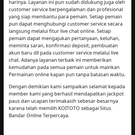
harinya. Layanan ini pun sudah didukung juga oleh
customer service berpengalaman dan profesional
yang siap membantu para pemain. Setiap pemain
pun dapat menghubungi customer service secara
langsung melalui fitur live chat online. Setiap
pemain dapat mengajukan pertanyaan, keluhan,
meminta saran, konfirmasi deposit, pembuatan
akun baru dll pada customer service melalui live
chat. Adanya layanan terbaik ini memberikan
kemudahan pada semua pemain untuk mainkan
Permainan online kapan pun tanpa batasan waktu.
Dengan demikian kami sampaikan selamat kepada
member kami yang berhasil mendapatkan jackpot
paus dan ucapan terimakasih sebesar-besarnya
karena telah memilih KOITOTO sebagai Situs
Bandar Online Terpercaya.