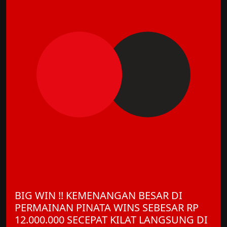
BIG WIN !! KEMENANGAN BESAR DI
PERMAINAN PINATA WINS SEBESAR RP
12.000.000 SECEPAT KILAT LANGSUNG DI