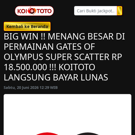
Kembali ke Beranda
BIG WIN !! MENANG BESAR DI
PERMAINAN GATES OF
OLYMPUS SUPER SCATTER RP
18.500.000 !!! KOITOTO
LANGSUNG BAYAR LUNAS
Sabtu, 20 Juni 2026 12:29 WIB