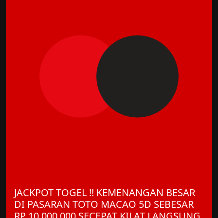
JACKPOT TOGEL !! KEMENANGAN BESAR
DI PASARAN TOTO MACAO 5D SEBESAR
RP 10.000.000 SECEPAT KILAT LANGSUNG