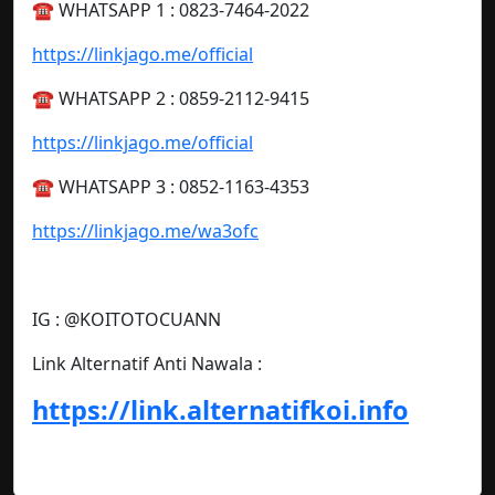
☎️ WHATSAPP 1 : 0823-7464-2022
https://linkjago.me/official
☎️ WHATSAPP 2 : 0859-2112-9415
https://linkjago.me/official
☎️ WHATSAPP 3 : 0852-1163-4353
https://linkjago.me/wa3ofc
IG : @KOITOTOCUANN
Link Alternatif Anti Nawala :
https://link.alternatifkoi.info