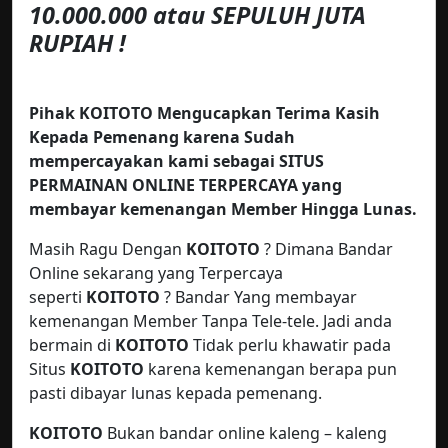
10.000.000 atau SEPULUH JUTA
RUPIAH !
Pihak KOITOTO Mengucapkan Terima Kasih
Kepada Pemenang karena Sudah
mempercayakan kami sebagai SITUS
PERMAINAN ONLINE TERPERCAYA yang
membayar kemenangan Member Hingga Lunas.
Masih Ragu Dengan
KOITOTO
? Dimana Bandar
Online sekarang yang Terpercaya
seperti
KOITOTO
? Bandar Yang membayar
kemenangan Member Tanpa Tele-tele. Jadi anda
bermain di
KOITOTO
Tidak perlu khawatir pada
Situs
KOITOTO
karena kemenangan berapa pun
pasti dibayar lunas kepada pemenang.
KOITOTO
Bukan bandar online kaleng – kaleng