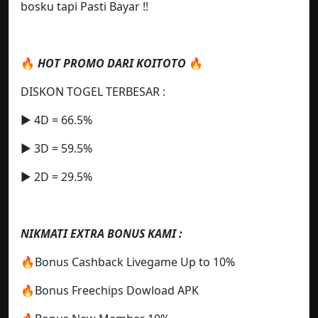
bosku tapi Pasti Bayar !!
🔥
HOT PROMO DARI KOITOTO
🔥
DISKON TOGEL TERBESAR :
▶️ 4D = 66.5%
▶️ 3D = 59.5%
▶️ 2D = 29.5%
NIKMATI EXTRA BONUS KAMI :
🔥Bonus Cashback Livegame Up to 10%
🔥Bonus Freechips Dowload APK