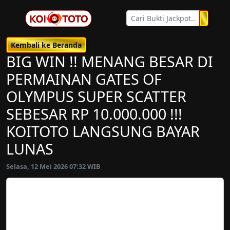
Kembali ke Beranda
BIG WIN !! MENANG BESAR DI
PERMAINAN GATES OF
OLYMPUS SUPER SCATTER
SEBESAR RP 10.000.000 !!!
KOITOTO LANGSUNG BAYAR
LUNAS
Selasa, 12 Mei 2026 07:32 WIB