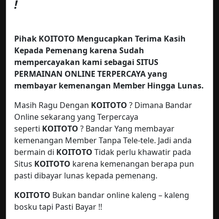
!
Pihak KOITOTO Mengucapkan Terima Kasih
Kepada Pemenang karena Sudah
mempercayakan kami sebagai SITUS
PERMAINAN ONLINE TERPERCAYA yang
membayar kemenangan Member Hingga Lunas.
Masih Ragu Dengan
KOITOTO
? Dimana Bandar
Online sekarang yang Terpercaya
seperti
KOITOTO
? Bandar Yang membayar
kemenangan Member Tanpa Tele-tele. Jadi anda
bermain di
KOITOTO
Tidak perlu khawatir pada
Situs
KOITOTO
karena kemenangan berapa pun
pasti dibayar lunas kepada pemenang.
KOITOTO
Bukan bandar online kaleng – kaleng
bosku tapi Pasti Bayar !!