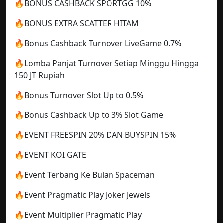
🔥BONUS CASHBACK SPORTGG 10%
🔥BONUS EXTRA SCATTER HITAM
🔥Bonus Cashback Turnover LiveGame 0.7%
🔥Lomba Panjat Turnover Setiap Minggu Hingga
150 JT Rupiah
🔥Bonus Turnover Slot Up to 0.5%
🔥Bonus Cashback Up to 3% Slot Game
🔥EVENT FREESPIN 20% DAN BUYSPIN 15%
🔥EVENT KOI GATE
🔥Event Terbang Ke Bulan Spaceman
🔥Event Pragmatic Play Joker Jewels
🔥Event Multiplier Pragmatic Play