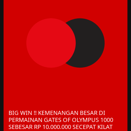
BIG WIN !! KEMENANGAN BESAR DI
PERMAINAN GATES OF OLYMPUS 1000
SEBESAR RP 10.000.000 SECEPAT KILAT