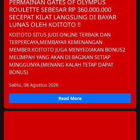
PERMAINAN GATES OF OLYMPUS
ROULETTE SEBESAR RP 360.000.000
SECEPAT KILAT LANGSUNG DI BAYAR
LUNAS OLEH KOITOTO !!
KOITOTO SITUS JUDI ONLINE TERBAIK DAN
TERPERCAYA,MEMBAYAR KEMENANGAN
MEMBER.KOITOTO JUGA MENYEDIAKAN BONUS2
MELIMPAH YANG AKAN DI BAGIKAN SETIAP
MINGGUNYA.(MENANG KALAH TETAP DAPAT
BONUS)
Sabtu, 08 Agustus 2026
Read More