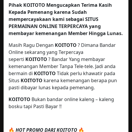
Pihak KOITOTO Mengucapkan Terima Kasih
Kepada Pemenang karena Sudah
mempercayakaan kami sebagai SITUS
PERMAINAN ONLINE TERPERCAYA yang
membayar kemenangan Member Hingga Lunas.
Masih Ragu Dengan
KOITOTO
? Dimana Bandar
Online sekarang yang Terpercaya
seperti
KOITOTO
? Bandar Yang membayar
kemenangan Member Tanpa Tele-tele. Jadi anda
bermain di
KOITOTO
Tidak perlu khawatir pada
Situs
KOITOTO
karena kemenangan berapa pun
pasti dibayar lunas kepada pemenang.
KOITOTO
Bukan bandar online kaleng – kaleng
bosku tapi Pasti Bayar !!
🔥
HOT PROMO DARI KOITOTO
🔥