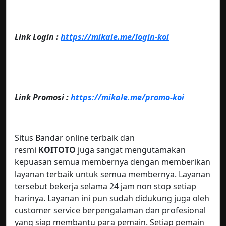
Link Login :
https://mikale.me/login-koi
Link Promosi :
https://mikale.me/promo-koi
Situs Bandar online terbaik dan
resmi
KOITOTO
juga sangat mengutamakan
kepuasan semua membernya dengan memberikan
layanan terbaik untuk semua membernya. Layanan
tersebut bekerja selama 24 jam non stop setiap
harinya. Layanan ini pun sudah didukung juga oleh
customer service berpengalaman dan profesional
yang siap membantu para pemain. Setiap pemain