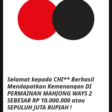
Selamat kepada CHI** Berhasil
Mendapatkan Kemenangan DI
PERMAINAN MAHJONG WAYS 2
SEBESAR RP 10.000.000 atau
SEPULUH JUTA RUPIAH !