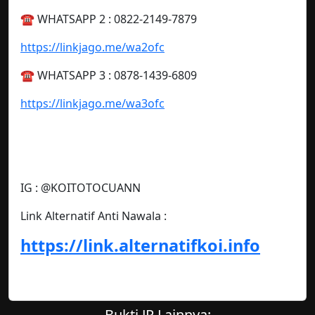
☎️ WHATSAPP 2 : 0822-2149-7879
https://linkjago.me/wa2ofc
☎️ WHATSAPP 3 : 0878-1439-6809
https://linkjago.me/wa3ofc
IG : @KOITOTOCUANN
Link Alternatif Anti Nawala :
https://link.alternatifkoi.info
Bukti JP Lainnya: