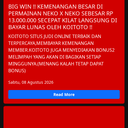
BIG WIN !! KEMENANGAN BESAR DI
PERMAINAN NEKO X NEKO SEBESAR RP
13.000.000 SECEPAT KILAT LANGSUNG DI
BAYAR LUNAS OLEH KOITOTO !!
KOITOTO SITUS JUDI ONLINE TERBAIK DAN
TERPERCAYA,MEMBAYAR KEMENANGAN
MEMBER.KOITOTO JUGA MENYEDIAKAN BONUS2
MELIMPAH YANG AKAN DI BAGIKAN SETIAP
MINGGUNYA.(MENANG KALAH TETAP DAPAT
BONUS)
Sabtu, 08 Agustus 2026
Read More