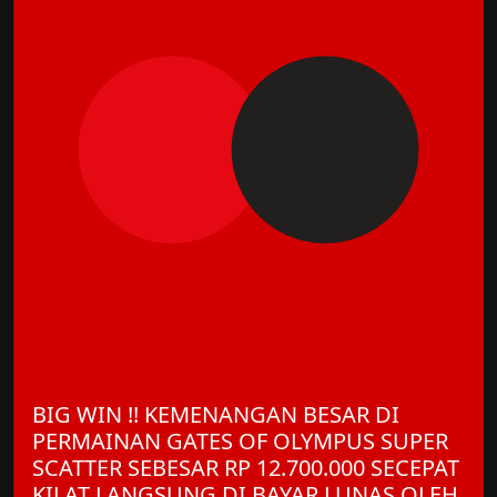
BIG WIN !! KEMENANGAN BESAR DI
PERMAINAN GATES OF OLYMPUS SUPER
SCATTER SEBESAR RP 12.700.000 SECEPAT
KILAT LANGSUNG DI BAYAR LUNAS OLEH