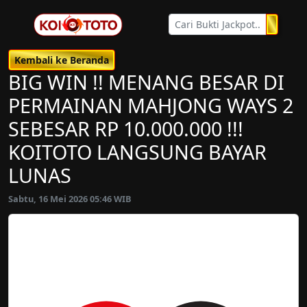
Kembali ke Beranda
BIG WIN !! MENANG BESAR DI
PERMAINAN MAHJONG WAYS 2
SEBESAR RP 10.000.000 !!!
KOITOTO LANGSUNG BAYAR
LUNAS
Sabtu, 16 Mei 2026 05:46 WIB