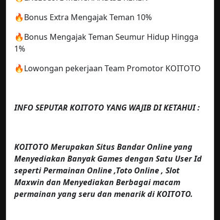
🔥Bonus Extra Mengajak Teman 10%
🔥Bonus Mengajak Teman Seumur Hidup Hingga
1%
🔥Lowongan pekerjaan Team Promotor KOITOTO
INFO SEPUTAR KOITOTO YANG WAJIB DI KETAHUI :
KOITOTO Merupakan Situs Bandar Online yang
Menyediakan Banyak Games dengan Satu User Id
seperti Permainan Online ,Toto Online , Slot
Maxwin dan Menyediakan Berbagai macam
permainan yang seru dan menarik di KOITOTO.