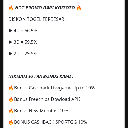
🔥
HOT PROMO DARI KOITOTO
🔥
DISKON TOGEL TERBESAR :
▶️ 4D = 66.5%
▶️ 3D = 59.5%
▶️ 2D = 29.5%
NIKMATI EXTRA BONUS KAMI :
🔥Bonus Cashback Livegame Up to 10%
🔥Bonus Freechips Dowload APK
🔥Bonus New Member 10%
🔥BONUS CASHBACK SPORTGG 10%