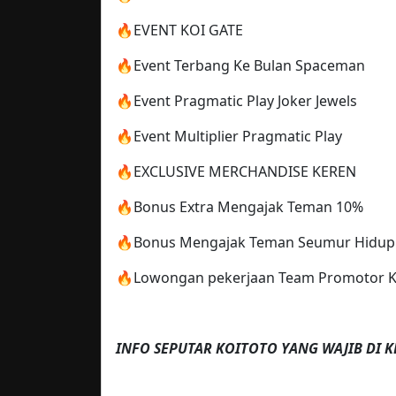
🔥EVENT KOI GATE
🔥Event Terbang Ke Bulan Spaceman
🔥Event Pragmatic Play Joker Jewels
🔥Event Multiplier Pragmatic Play
🔥EXCLUSIVE MERCHANDISE KEREN
🔥Bonus Extra Mengajak Teman 10%
🔥Bonus Mengajak Teman Seumur Hidup
🔥Lowongan pekerjaan Team Promotor 
INFO SEPUTAR KOITOTO YANG WAJIB DI K