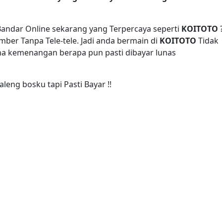
andar Online sekarang yang Terpercaya seperti
KOITOTO
r Tanpa Tele-tele. Jadi anda bermain di
KOITOTO
Tidak
a kemenangan berapa pun pasti dibayar lunas
leng bosku tapi Pasti Bayar !!