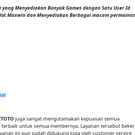
e yang Menyediakan Banyak Games dengan Satu User Id
 , Slot Maxwin dan Menyediakan Berbagai macam permaina
koi
ITOTO
juga sangat mengutamakan kepuasan semua
erbaik untuk semua membernya. Layanan tersebut beker
ayanan ini pun sudah didukung juga oleh customer service