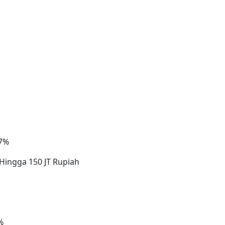
.7%
Hingga 150 JT Rupiah
%