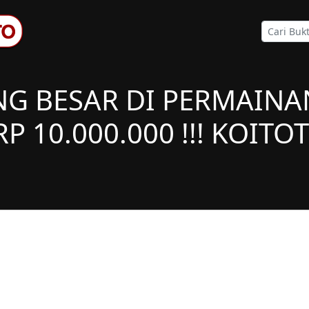
ANG BESAR DI PERMAIN
RP 10.000.000 !!! KOI