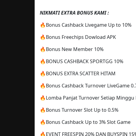
NIKMATI EXTRA BONUS KAMI :
🔥Bonus Cashback Livegame Up to 10%
🔥Bonus Freechips Dowload APK
🔥Bonus New Member 10%
🔥BONUS CASHBACK SPORTGG 10%
🔥BONUS EXTRA SCATTER HITAM
🔥Bonus Cashback Turnover LiveGame 0
🔥Lomba Panjat Turnover Setiap Minggu 
🔥Bonus Turnover Slot Up to 0.5%
🔥Bonus Cashback Up to 3% Slot Game
🔥EVENT FREESPIN 20% DAN BUYSPIN 15