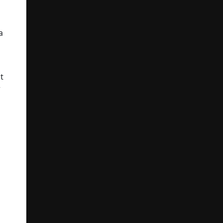
a
t
r