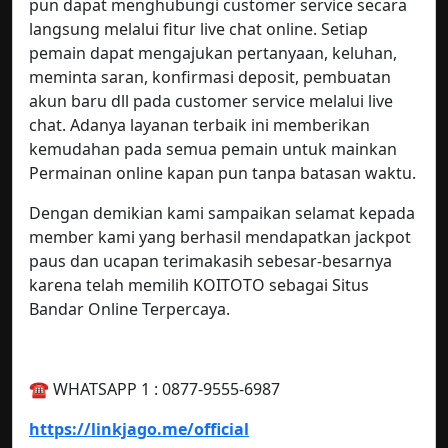
pun dapat menghubungi customer service secara
langsung melalui fitur live chat online. Setiap
pemain dapat mengajukan pertanyaan, keluhan,
meminta saran, konfirmasi deposit, pembuatan
akun baru dll pada customer service melalui live
chat. Adanya layanan terbaik ini memberikan
kemudahan pada semua pemain untuk mainkan
Permainan online kapan pun tanpa batasan waktu.
Dengan demikian kami sampaikan selamat kepada
member kami yang berhasil mendapatkan jackpot
paus dan ucapan terimakasih sebesar-besarnya
karena telah memilih KOITOTO sebagai Situs
Bandar Online Terpercaya.
☎️ WHATSAPP 1 : 0877-9555-6987
https://linkjago.me/official