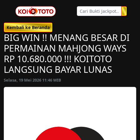
Kembali ke Beranda
BIG WIN !! MENANG BESAR DI
PERMAINAN MAHJONG WAYS
RP 10.680.000 !!! KOITOTO
LANGSUNG BAYAR LUNAS
Selasa, 19 Mei 2026 11:46 WIB