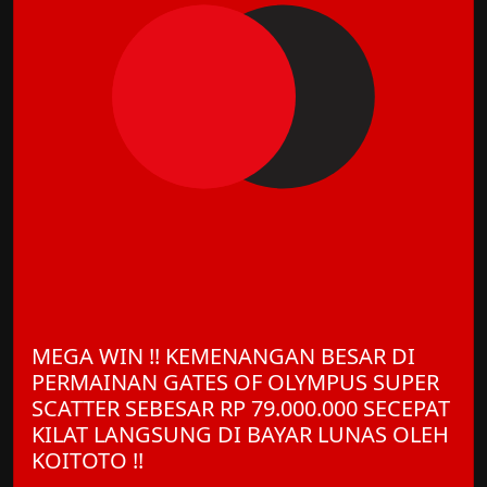
MEGA WIN !! KEMENANGAN BESAR DI
PERMAINAN GATES OF OLYMPUS SUPER
SCATTER SEBESAR RP 79.000.000 SECEPAT
KILAT LANGSUNG DI BAYAR LUNAS OLEH
KOITOTO !!