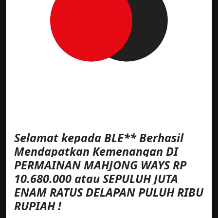
Selamat kepada BLE** Berhasil
Mendapatkan Kemenangan DI
PERMAINAN MAHJONG WAYS RP
10.680.000 atau SEPULUH JUTA
ENAM RATUS DELAPAN PULUH RIBU
RUPIAH !