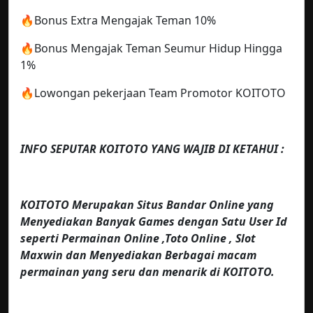
🔥Bonus Extra Mengajak Teman 10%
🔥Bonus Mengajak Teman Seumur Hidup Hingga
1%
🔥Lowongan pekerjaan Team Promotor KOITOTO
INFO SEPUTAR KOITOTO YANG WAJIB DI KETAHUI :
KOITOTO Merupakan Situs Bandar Online yang
Menyediakan Banyak Games dengan Satu User Id
seperti Permainan Online ,Toto Online , Slot
Maxwin dan Menyediakan Berbagai macam
permainan yang seru dan menarik di KOITOTO.