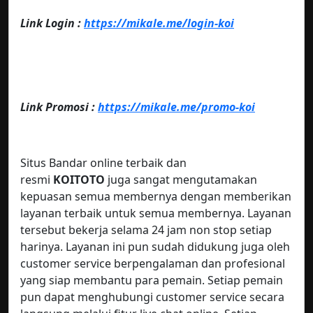
Link Login :
https://mikale.me/login-koi
Link Promosi :
https://mikale.me/promo-koi
Situs Bandar online terbaik dan
resmi
KOITOTO
juga sangat mengutamakan
kepuasan semua membernya dengan memberikan
layanan terbaik untuk semua membernya. Layanan
tersebut bekerja selama 24 jam non stop setiap
harinya. Layanan ini pun sudah didukung juga oleh
customer service berpengalaman dan profesional
yang siap membantu para pemain. Setiap pemain
pun dapat menghubungi customer service secara