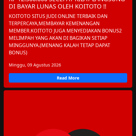
DI BAYAR LUNAS OLEH KOITOTO !!
KOITOTO SITUS JUDI ONLINE TERBAIK DAN
TERPERCAYA,MEMBAYAR KEMENANGAN
MEMBER.KOITOTO JUGA MENYEDIAKAN BONUS2
MELIMPAH YANG AKAN DI BAGIKAN SETIAP
MINGGUNYA.(MENANG KALAH TETAP DAPAT
BONUS)
Minggu, 09 Agustus 2026
Read More