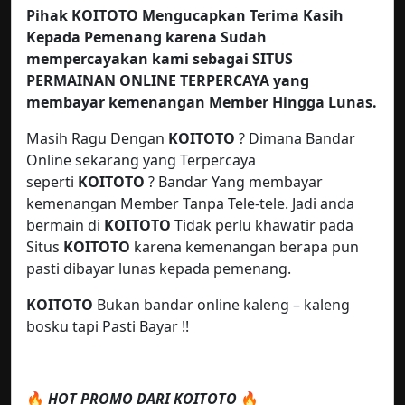
Pihak KOITOTO Mengucapkan Terima Kasih
Kepada Pemenang karena Sudah
mempercayakan kami sebagai SITUS
PERMAINAN ONLINE TERPERCAYA yang
membayar kemenangan Member Hingga Lunas.
Masih Ragu Dengan
KOITOTO
? Dimana Bandar
Online sekarang yang Terpercaya
seperti
KOITOTO
? Bandar Yang membayar
kemenangan Member Tanpa Tele-tele. Jadi anda
bermain di
KOITOTO
Tidak perlu khawatir pada
Situs
KOITOTO
karena kemenangan berapa pun
pasti dibayar lunas kepada pemenang.
KOITOTO
Bukan bandar online kaleng – kaleng
bosku tapi Pasti Bayar !!
🔥
HOT PROMO DARI KOITOTO
🔥