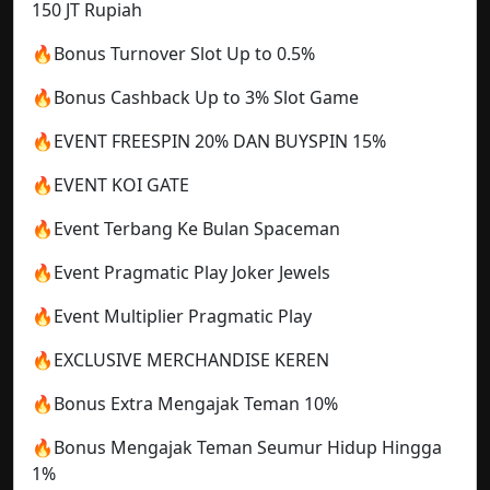
150 JT Rupiah
🔥Bonus Turnover Slot Up to 0.5%
🔥Bonus Cashback Up to 3% Slot Game
🔥EVENT FREESPIN 20% DAN BUYSPIN 15%
🔥EVENT KOI GATE
🔥Event Terbang Ke Bulan Spaceman
🔥Event Pragmatic Play Joker Jewels
🔥Event Multiplier Pragmatic Play
🔥EXCLUSIVE MERCHANDISE KEREN
🔥Bonus Extra Mengajak Teman 10%
🔥Bonus Mengajak Teman Seumur Hidup Hingga
1%