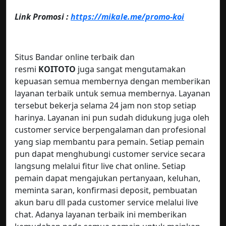
Link Promosi :
https://mikale.me/promo-koi
Situs Bandar online terbaik dan
resmi
KOITOTO
juga sangat mengutamakan
kepuasan semua membernya dengan memberikan
layanan terbaik untuk semua membernya. Layanan
tersebut bekerja selama 24 jam non stop setiap
harinya. Layanan ini pun sudah didukung juga oleh
customer service berpengalaman dan profesional
yang siap membantu para pemain. Setiap pemain
pun dapat menghubungi customer service secara
langsung melalui fitur live chat online. Setiap
pemain dapat mengajukan pertanyaan, keluhan,
meminta saran, konfirmasi deposit, pembuatan
akun baru dll pada customer service melalui live
chat. Adanya layanan terbaik ini memberikan