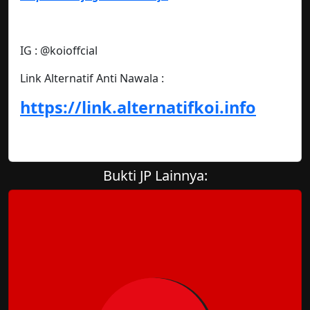
IG : @koioffcial
Link Alternatif Anti Nawala :
https://link.alternatifkoi.info
Bukti JP Lainnya: