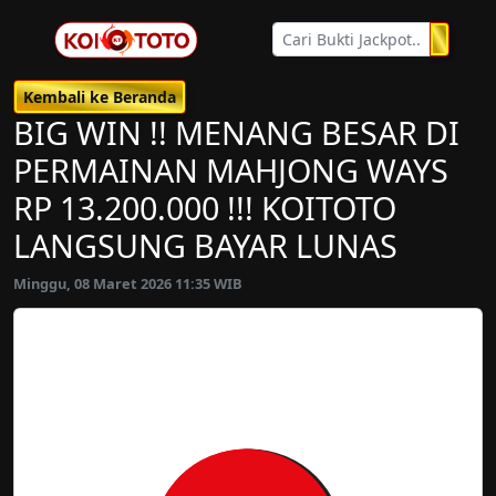
Kembali ke Beranda
BIG WIN !! MENANG BESAR DI
PERMAINAN MAHJONG WAYS
RP 13.200.000 !!! KOITOTO
LANGSUNG BAYAR LUNAS
Minggu, 08 Maret 2026 11:35 WIB