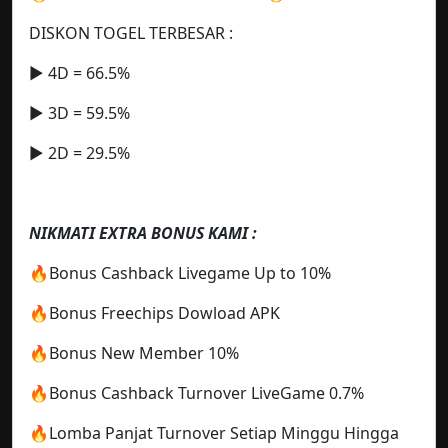
DISKON TOGEL TERBESAR :
▶️ 4D = 66.5%
▶️ 3D = 59.5%
▶️ 2D = 29.5%
NIKMATI EXTRA BONUS KAMI :
🔥Bonus Cashback Livegame Up to 10%
🔥Bonus Freechips Dowload APK
🔥Bonus New Member 10%
🔥Bonus Cashback Turnover LiveGame 0.7%
🔥Lomba Panjat Turnover Setiap Minggu Hingga