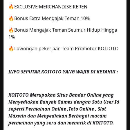
🔥EXCLUSIVE MERCHANDISE KEREN
🔥Bonus Extra Mengajak Teman 10%
🔥Bonus Mengajak Teman Seumur Hidup Hingga
1%
🔥Lowongan pekerjaan Team Promotor KOITOTO
INFO SEPUTAR KOITOTO YANG WAJIB DI KETAHUI :
KOITOTO Merupakan Situs Bandar Online yang
Menyediakan Banyak Games dengan Satu User Id
seperti Permainan Online ,Toto Online , Slot
Maxwin dan Menyediakan Berbagai macam
permainan yang seru dan menarik di KOITOTO.