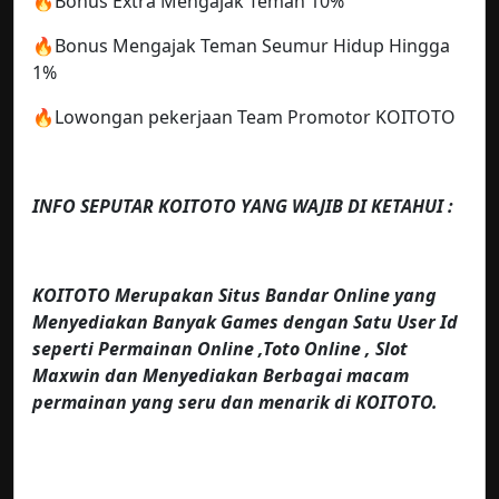
🔥Bonus Extra Mengajak Teman 10%
🔥Bonus Mengajak Teman Seumur Hidup Hingga
1%
🔥Lowongan pekerjaan Team Promotor KOITOTO
INFO SEPUTAR KOITOTO YANG WAJIB DI KETAHUI :
KOITOTO Merupakan Situs Bandar Online yang
Menyediakan Banyak Games dengan Satu User Id
seperti Permainan Online ,Toto Online , Slot
Maxwin dan Menyediakan Berbagai macam
permainan yang seru dan menarik di KOITOTO.