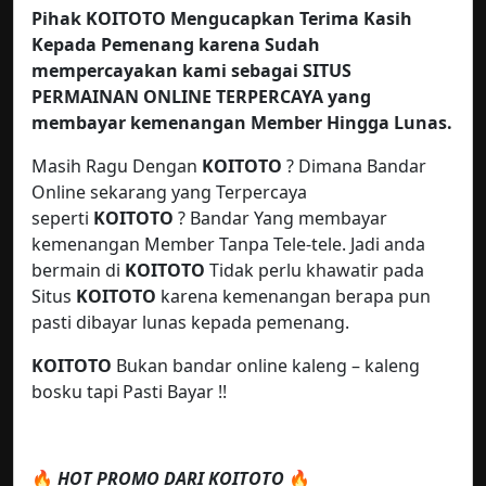
Pihak KOITOTO Mengucapkan Terima Kasih
Kepada Pemenang karena Sudah
mempercayakan kami sebagai SITUS
PERMAINAN ONLINE TERPERCAYA yang
membayar kemenangan Member Hingga Lunas.
Masih Ragu Dengan
KOITOTO
? Dimana Bandar
Online sekarang yang Terpercaya
seperti
KOITOTO
? Bandar Yang membayar
kemenangan Member Tanpa Tele-tele. Jadi anda
bermain di
KOITOTO
Tidak perlu khawatir pada
Situs
KOITOTO
karena kemenangan berapa pun
pasti dibayar lunas kepada pemenang.
KOITOTO
Bukan bandar online kaleng – kaleng
bosku tapi Pasti Bayar !!
🔥
HOT PROMO DARI KOITOTO
🔥