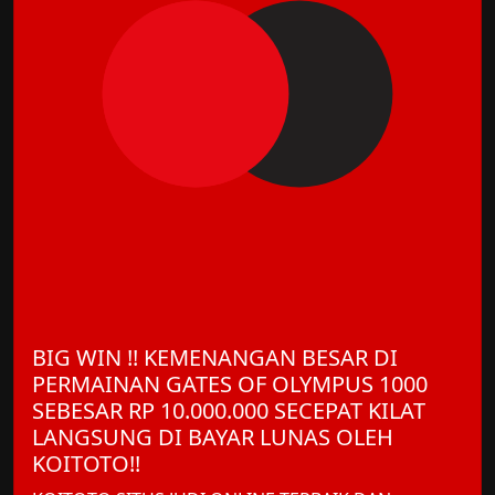
BIG WIN !! KEMENANGAN BESAR DI
PERMAINAN GATES OF OLYMPUS 1000
SEBESAR RP 10.000.000 SECEPAT KILAT
LANGSUNG DI BAYAR LUNAS OLEH
KOITOTO!!