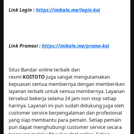
Link Login :
https://mikale.me/login-koi
Link Promosi :
https://mikale.me/promo-koi
Situs Bandar online terbaik dan
resmi
KOITOTO
juga sangat mengutamakan
kepuasan semua membernya dengan memberikan
layanan terbaik untuk semua membernya. Layanan
tersebut bekerja selama 24 jam non stop setiap
harinya. Layanan ini pun sudah didukung juga oleh
customer service berpengalaman dan profesional
yang siap membantu para pemain. Setiap pemain
pun dapat menghubungi customer service secara