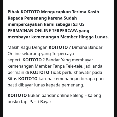
Pihak KOITOTO Mengucapkan Terima Kasih
Kepada Pemenang karena Sudah
mempercayakan kami sebagai SITUS
PERMAINAN ONLINE TERPERCAYA yang
membayar kemenangan Member Hingga Lunas.
Masih Ragu Dengan
KOITOTO
? Dimana Bandar
Online sekarang yang Terpercaya
seperti
KOITOTO
? Bandar Yang membayar
kemenangan Member Tanpa Tele-tele. Jadi anda
bermain di
KOITOTO
Tidak perlu khawatir pada
Situs
KOITOTO
karena kemenangan berapa pun
pasti dibayar lunas kepada pemenang.
KOITOTO
Bukan bandar online kaleng – kaleng
bosku tapi Pasti Bayar !!