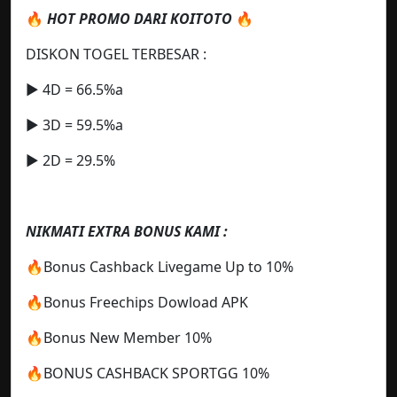
🔥
HOT PROMO DARI KOITOTO
🔥
DISKON TOGEL TERBESAR :
▶️ 4D = 66.5%a
▶️ 3D = 59.5%a
▶️ 2D = 29.5%
NIKMATI EXTRA BONUS KAMI :
🔥Bonus Cashback Livegame Up to 10%
🔥Bonus Freechips Dowload APK
🔥Bonus New Member 10%
🔥BONUS CASHBACK SPORTGG 10%