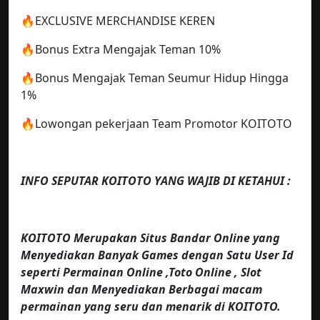
🔥EXCLUSIVE MERCHANDISE KEREN
🔥Bonus Extra Mengajak Teman 10%
🔥Bonus Mengajak Teman Seumur Hidup Hingga
1%
🔥Lowongan pekerjaan Team Promotor KOITOTO
INFO SEPUTAR KOITOTO YANG WAJIB DI KETAHUI :
KOITOTO Merupakan Situs Bandar Online yang
Menyediakan Banyak Games dengan Satu User Id
seperti Permainan Online ,Toto Online , Slot
Maxwin dan Menyediakan Berbagai macam
permainan yang seru dan menarik di KOITOTO.