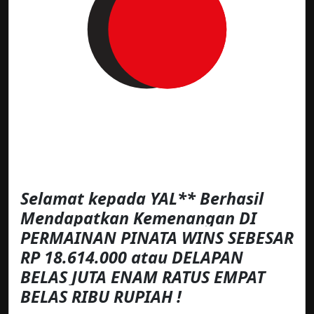
Selamat kepada YAL** Berhasil
Mendapatkan Kemenangan DI
PERMAINAN PINATA WINS SEBESAR
RP 18.614.000 atau DELAPAN
BELAS JUTA ENAM RATUS EMPAT
BELAS RIBU RUPIAH !