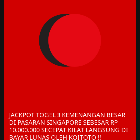
JACKPOT TOGEL !! KEMENANGAN BESAR
DI PASARAN SINGAPORE SEBESAR RP
10.000.000 SECEPAT KILAT LANGSUNG DI
BAYAR LUNAS OLEH KOITOTO !!