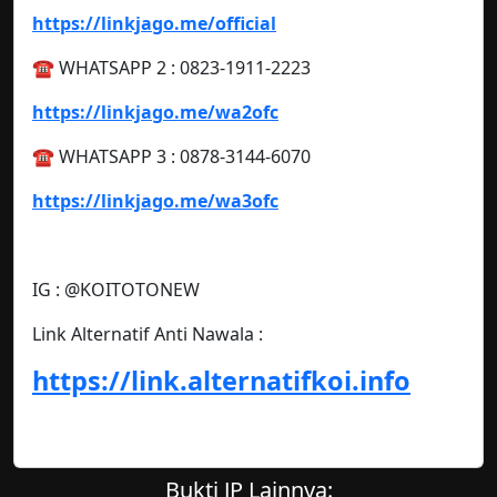
https://linkjago.me/official
☎️ WHATSAPP 2 : 0823-1911-2223
https://linkjago.me/wa2ofc
☎️ WHATSAPP 3 : 0878-3144-6070
https://linkjago.me/wa3ofc
IG : @KOITOTONEW
Link Alternatif Anti Nawala :
https://link.alternatifkoi.info
Bukti JP Lainnya: