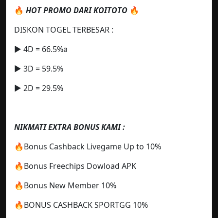
🔥
HOT PROMO DARI KOITOTO
🔥
DISKON TOGEL TERBESAR :
▶️ 4D = 66.5%a
▶️ 3D = 59.5%
▶️ 2D = 29.5%
NIKMATI EXTRA BONUS KAMI :
🔥Bonus Cashback Livegame Up to 10%
🔥Bonus Freechips Dowload APK
🔥Bonus New Member 10%
🔥BONUS CASHBACK SPORTGG 10%