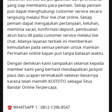
yang siap membantu para pemain. Setiap pemain
pun dapat menghubungi customer service secara
langsung melalui fitur live chat online. Setiap
pemain dapat mengajukan pertanyaan, keluhan,
meminta saran, konfirmasi deposit, pembuatan
akun baru dll pada customer service melalui live
chat. Adanya layanan terbaik ini memberikan
kemudahan pada semua pemain untuk mainkan
Permainan online kapan pun tanpa batasan waktu.
Dengan demikian kami sampaikan selamat kepada
member kami yang berhasil mendapatkan jackpot
paus dan ucapan terimakasih sebesar-besarnya
karena telah memilih KOITOTO sebagai Situs
Bandar Online Terpercaya.
☎️ WHATSAPP 1 : 0812-1396-8547