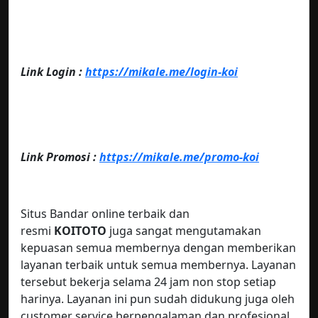
Link Login :
https://mikale.me/login-koi
Link Promosi :
https://mikale.me/promo-koi
Situs Bandar online terbaik dan
resmi
KOITOTO
juga sangat mengutamakan
kepuasan semua membernya dengan memberikan
layanan terbaik untuk semua membernya. Layanan
tersebut bekerja selama 24 jam non stop setiap
harinya. Layanan ini pun sudah didukung juga oleh
customer service berpengalaman dan profesional