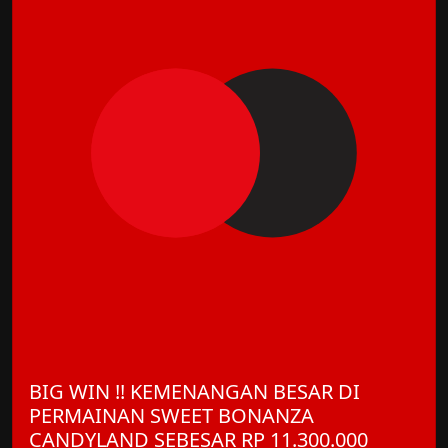
BIG WIN !! KEMENANGAN BESAR DI
PERMAINAN SWEET BONANZA
CANDYLAND SEBESAR RP 11.300.000