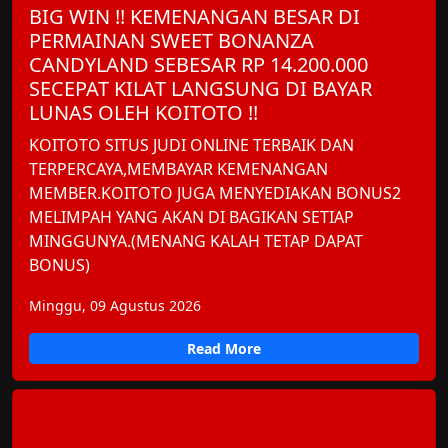
BIG WIN !! KEMENANGAN BESAR DI
PERMAINAN SWEET BONANZA
CANDYLAND SEBESAR RP 14.200.000
SECEPAT KILAT LANGSUNG DI BAYAR
LUNAS OLEH KOITOTO !!
KOITOTO SITUS JUDI ONLINE TERBAIK DAN
TERPERCAYA,MEMBAYAR KEMENANGAN
MEMBER.KOITOTO JUGA MENYEDIAKAN BONUS2
MELIMPAH YANG AKAN DI BAGIKAN SETIAP
MINGGUNYA.(MENANG KALAH TETAP DAPAT
BONUS)
Minggu, 09 Agustus 2026
Read More