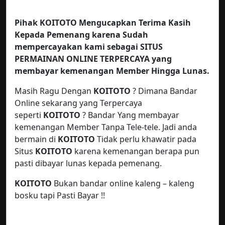
Pihak KOITOTO Mengucapkan Terima Kasih
Kepada Pemenang karena Sudah
mempercayakan kami sebagai SITUS
PERMAINAN ONLINE TERPERCAYA yang
membayar kemenangan Member Hingga Lunas.
Masih Ragu Dengan
KOITOTO
? Dimana Bandar
Online sekarang yang Terpercaya
seperti
KOITOTO
? Bandar Yang membayar
kemenangan Member Tanpa Tele-tele. Jadi anda
bermain di
KOITOTO
Tidak perlu khawatir pada
Situs
KOITOTO
karena kemenangan berapa pun
pasti dibayar lunas kepada pemenang.
KOITOTO
Bukan bandar online kaleng – kaleng
bosku tapi Pasti Bayar !!