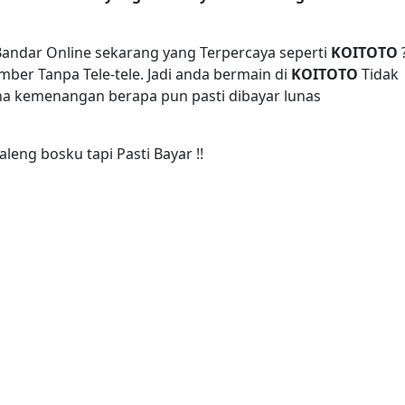
andar Online sekarang yang Terpercaya seperti
KOITOTO
r Tanpa Tele-tele. Jadi anda bermain di
KOITOTO
Tidak
a kemenangan berapa pun pasti dibayar lunas
leng bosku tapi Pasti Bayar !!