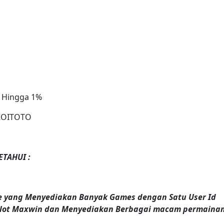
 Hingga 1%
KOITOTO
ETAHUI :
e yang Menyediakan Banyak Games dengan Satu User Id
 , Slot Maxwin dan Menyediakan Berbagai macam permaina