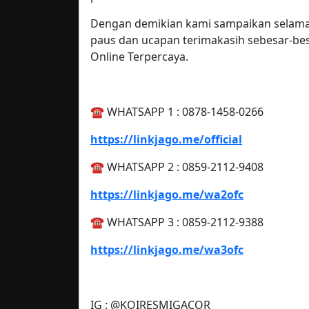
Dengan demikian kami sampaikan selama
paus dan ucapan terimakasih sebesar-be
Online Terpercaya.
☎️ WHATSAPP 1 : 0878-1458-0266
https://linkjago.me/official
☎️ WHATSAPP 2 : 0859-2112-9408
https://linkjago.me/wa2ofc
☎️ WHATSAPP 3 : 0859-2112-9388
https://linkjago.me/wa3ofc
IG : @KOIRESMIGACOR