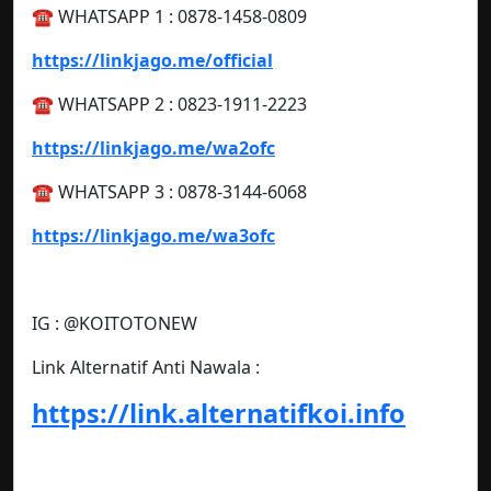
☎️ WHATSAPP 1 : 0878-1458-0809
https://linkjago.me/official
☎️ WHATSAPP 2 : 0823-1911-2223
https://linkjago.me/wa2ofc
☎️ WHATSAPP 3 : 0878-3144-6068
https://linkjago.me/wa3ofc
IG : @KOITOTONEW
Link Alternatif Anti Nawala :
https://link.alternatifkoi.info