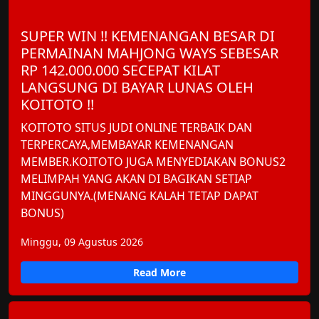
SUPER WIN !! KEMENANGAN BESAR DI
PERMAINAN MAHJONG WAYS SEBESAR
RP 142.000.000 SECEPAT KILAT
LANGSUNG DI BAYAR LUNAS OLEH
KOITOTO !!
KOITOTO SITUS JUDI ONLINE TERBAIK DAN
TERPERCAYA,MEMBAYAR KEMENANGAN
MEMBER.KOITOTO JUGA MENYEDIAKAN BONUS2
MELIMPAH YANG AKAN DI BAGIKAN SETIAP
MINGGUNYA.(MENANG KALAH TETAP DAPAT
BONUS)
Minggu, 09 Agustus 2026
Read More