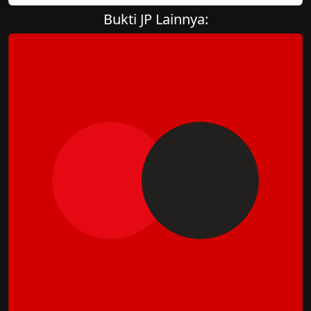
Bukti JP Lainnya: