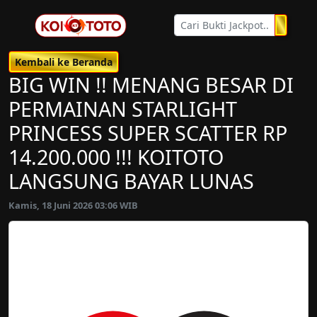
Kembali ke Beranda
BIG WIN !! MENANG BESAR DI
PERMAINAN STARLIGHT
PRINCESS SUPER SCATTER RP
14.200.000 !!! KOITOTO
LANGSUNG BAYAR LUNAS
Kamis, 18 Juni 2026 03:06 WIB