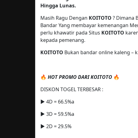
Hingga Lunas.
Masih Ragu Dengan
KOITOTO
? Dimana B
Bandar Yang membayar kemenangan Membe
perlu khawatir pada Situs
KOITOTO
karen
kepada pemenang.
KOITOTO
Bukan bandar online kaleng – ka
🔥
HOT PROMO DARI KOITOTO
🔥
DISKON TOGEL TERBESAR :
▶️ 4D = 66.5%a
▶️ 3D = 59.5%a
▶️ 2D = 29.5%