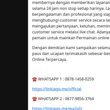
membernya dengan memberikan layanan t
selama 24 jam non stop setiap harinya. L
berpengalaman dan profesional yang sia
menghubungi customer service secara lang
mengajukan pertanyaan, keluhan, meminta
customer service melalui live chat. Ada
pemain untuk mainkan Permainan online 
Dengan demikian kami sampaikan selama
paus dan ucapan terimakasih sebesar-be
Online Terpercaya.
☎️ WHATSAPP 1 : 0878-1458-0259
https://linkjago.me/official
☎️ WHATSAPP 2 : 0877-9856-3764
https://linkjago.me/wa2ofc