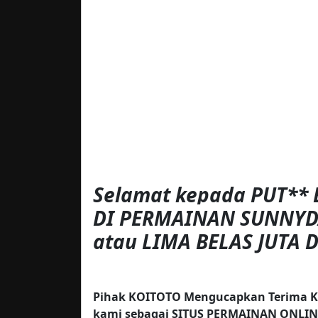
Selamat kepada PUT**
DI PERMAINAN SUNNYDA
atau LIMA BELAS JUTA 
Pihak KOITOTO Mengucapkan Terima 
kami sebagai SITUS PERMAINAN ONLI