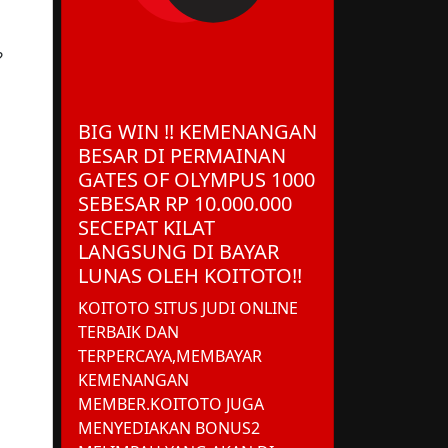
?
BIG WIN !! KEMENANGAN
BESAR DI PERMAINAN
GATES OF OLYMPUS 1000
SEBESAR RP 10.000.000
SECEPAT KILAT
LANGSUNG DI BAYAR
LUNAS OLEH KOITOTO!!
KOITOTO SITUS JUDI ONLINE
TERBAIK DAN
TERPERCAYA,MEMBAYAR
KEMENANGAN
MEMBER.KOITOTO JUGA
MENYEDIAKAN BONUS2