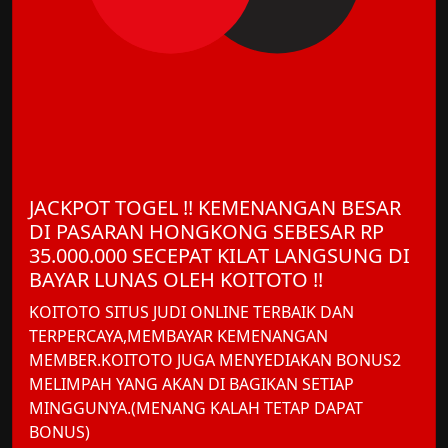
JACKPOT TOGEL !! KEMENANGAN BESAR
DI PASARAN HONGKONG SEBESAR RP
35.000.000 SECEPAT KILAT LANGSUNG DI
BAYAR LUNAS OLEH KOITOTO !!
KOITOTO SITUS JUDI ONLINE TERBAIK DAN
TERPERCAYA,MEMBAYAR KEMENANGAN
MEMBER.KOITOTO JUGA MENYEDIAKAN BONUS2
MELIMPAH YANG AKAN DI BAGIKAN SETIAP
MINGGUNYA.(MENANG KALAH TETAP DAPAT
BONUS)