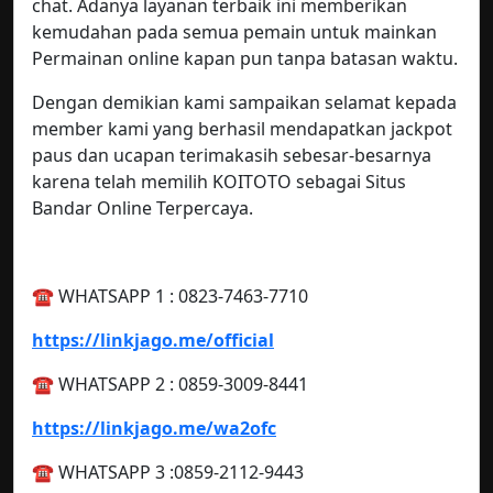
chat. Adanya layanan terbaik ini memberikan
kemudahan pada semua pemain untuk mainkan
Permainan online kapan pun tanpa batasan waktu.
Dengan demikian kami sampaikan selamat kepada
member kami yang berhasil mendapatkan jackpot
paus dan ucapan terimakasih sebesar-besarnya
karena telah memilih KOITOTO sebagai Situs
Bandar Online Terpercaya.
☎️ WHATSAPP 1 : 0823-7463-7710
https://linkjago.me/official
☎️ WHATSAPP 2 : 0859-3009-8441
https://linkjago.me/wa2ofc
☎️ WHATSAPP 3 :0859-2112-9443