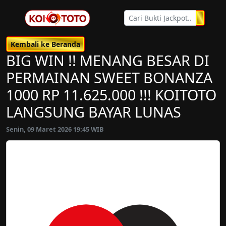
Kembali ke Beranda
BIG WIN !! MENANG BESAR DI
PERMAINAN SWEET BONANZA
1000 RP 11.625.000 !!! KOITOTO
LANGSUNG BAYAR LUNAS
Senin, 09 Maret 2026 19:45 WIB