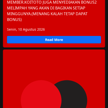
MEMBER.KOITOTO JUGA MENYEDIAKAN BONUS2
MELIMPAH YANG AKAN DI BAGIKAN SETIAP
MINGGUNYA.(MENANG KALAH TETAP DAPAT
BONUS)
Senin, 10 Agustus 2026
Read More