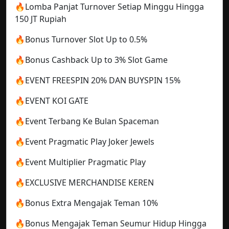
🔥Lomba Panjat Turnover Setiap Minggu Hingga
150 JT Rupiah
🔥Bonus Turnover Slot Up to 0.5%
🔥Bonus Cashback Up to 3% Slot Game
🔥EVENT FREESPIN 20% DAN BUYSPIN 15%
🔥EVENT KOI GATE
🔥Event Terbang Ke Bulan Spaceman
🔥Event Pragmatic Play Joker Jewels
🔥Event Multiplier Pragmatic Play
🔥EXCLUSIVE MERCHANDISE KEREN
🔥Bonus Extra Mengajak Teman 10%
🔥Bonus Mengajak Teman Seumur Hidup Hingga