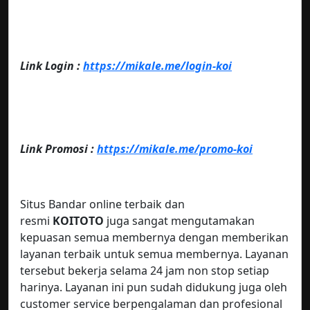
Link Login :
https://mikale.me/login-koi
Link Promosi :
https://mikale.me/promo-koi
Situs Bandar online terbaik dan
resmi
KOITOTO
juga sangat mengutamakan
kepuasan semua membernya dengan memberikan
layanan terbaik untuk semua membernya. Layanan
tersebut bekerja selama 24 jam non stop setiap
harinya. Layanan ini pun sudah didukung juga oleh
customer service berpengalaman dan profesional