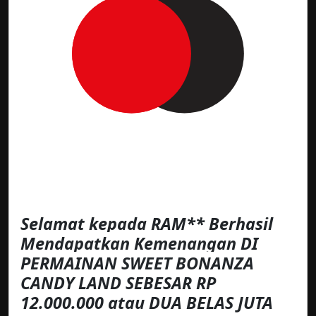
Selamat kepada RAM** Berhasil
Mendapatkan Kemenangan DI
PERMAINAN SWEET BONANZA
CANDY LAND SEBESAR RP
12.000.000 atau DUA BELAS JUTA