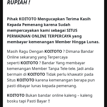
RUPIAH !
Pihak KOITOTO Mengucapkan Terima Kasih
Kepada Pemenang karena Sudah
mempercayakan kami sebagai SITUS
PERMAINAN ONLINE TERPERCAYA yang
membayar kemenangan Member Hingga Lunas.
Masih Ragu Dengan
KOITOTO
? Dimana Bandar
Online sekarang yang Terpercaya
seperti
KOITOTO
? Bandar Yang membayar
kemenangan Member Tanpa Tele-tele. Jadi anda
bermain di
KOITOTO
Tidak perlu khawatir pada
Situs
KOITOTO
karena kemenangan berapa pun
pasti dibayar lunas kepada pemenang.
KOITOTO
Bukan bandar online kaleng – kaleng
bosku tapi Pasti Bayar !!