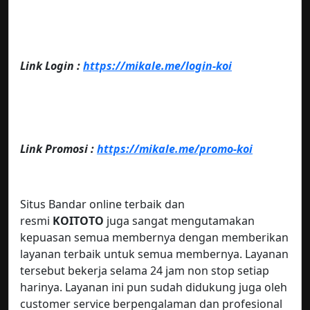
Link Login :
https://mikale.me/login-koi
Link Promosi :
https://mikale.me/promo-koi
Situs Bandar online terbaik dan
resmi
KOITOTO
juga sangat mengutamakan
kepuasan semua membernya dengan memberikan
layanan terbaik untuk semua membernya. Layanan
tersebut bekerja selama 24 jam non stop setiap
harinya. Layanan ini pun sudah didukung juga oleh
customer service berpengalaman dan profesional