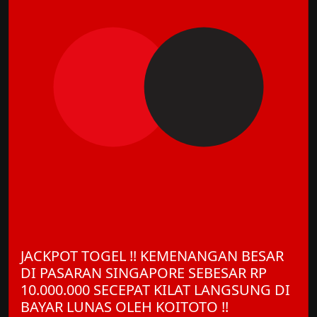
JACKPOT TOGEL !! KEMENANGAN BESAR
DI PASARAN SINGAPORE SEBESAR RP
10.000.000 SECEPAT KILAT LANGSUNG DI
BAYAR LUNAS OLEH KOITOTO !!