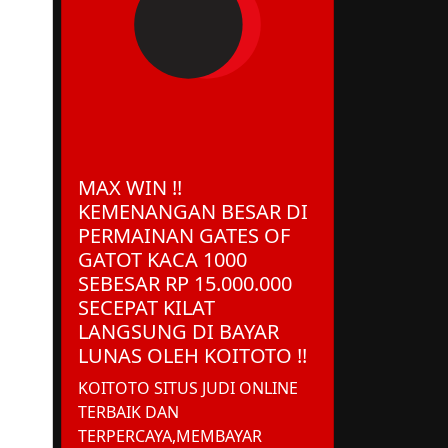
MAX WIN !!
KEMENANGAN BESAR DI
PERMAINAN GATES OF
GATOT KACA 1000
SEBESAR RP 15.000.000
SECEPAT KILAT
LANGSUNG DI BAYAR
LUNAS OLEH KOITOTO !!
KOITOTO SITUS JUDI ONLINE
TERBAIK DAN
TERPERCAYA,MEMBAYAR