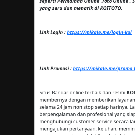
seperti Permainan Online ,Toto Online
yang seru dan menarik di KOITOTO.
Link Login :
https://mikale.me/login-koi
Link Promosi :
https://mikale.me/promo-
Situs Bandar online terbaik dan resmi
KO
membernya dengan memberikan layanan t
selama 24 jam non stop setiap harinya. L
berpengalaman dan profesional yang sia
menghubungi customer service secara lang
mengajukan pertanyaan, keluhan, meminta