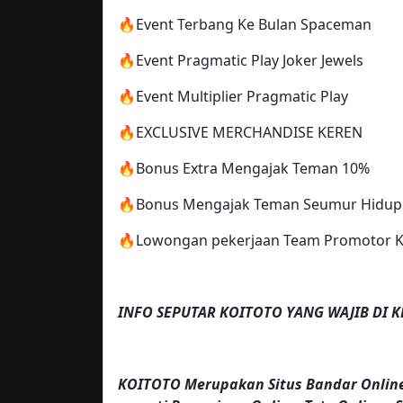
🔥Event Terbang Ke Bulan Spaceman
🔥Event Pragmatic Play Joker Jewels
🔥Event Multiplier Pragmatic Play
🔥EXCLUSIVE MERCHANDISE KEREN
🔥Bonus Extra Mengajak Teman 10%
🔥Bonus Mengajak Teman Seumur Hidup
🔥Lowongan pekerjaan Team Promotor 
INFO SEPUTAR KOITOTO YANG WAJIB DI K
KOITOTO Merupakan Situs Bandar Onlin