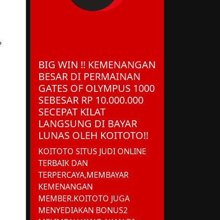
?
BIG WIN !! KEMENANGAN
BESAR DI PERMAINAN
GATES OF OLYMPUS 1000
SEBESAR RP 10.000.000
SECEPAT KILAT
LANGSUNG DI BAYAR
LUNAS OLEH KOITOTO!!
KOITOTO SITUS JUDI ONLINE
TERBAIK DAN
TERPERCAYA,MEMBAYAR
KEMENANGAN
MEMBER.KOITOTO JUGA
MENYEDIAKAN BONUS2