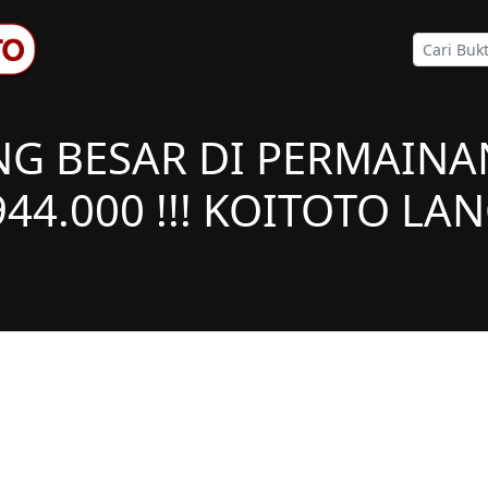
ANG BESAR DI PERMAINA
44.000 !!! KOITOTO L