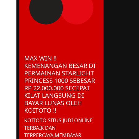
MAX WIN !!
KEMENANGAN BESAR DI
PERMAINAN STARLIGHT
PRINCESS 1000 SEBESAR
RP 22.000.000 SECEPAT
KILAT LANGSUNG DI
BAYAR LUNAS OLEH
KOITOTO !!
KOITOTO SITUS JUDI ONLINE
TERBAIK DAN
TERPERCAYA,MEMBAYAR