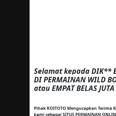
Selamat kepada DIK**
DI PERMAINAN WILD B
atau EMPAT BELAS JUTA
Pihak KOITOTO Mengucapkan Terima 
kami sebagai SITUS PERMAINAN ONLI