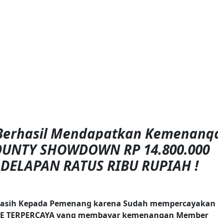
 Berhasil Mendapatkan Kemenang
OUNTY SHOWDOWN RP 14.800.000
 DELAPAN RATUS RIBU RUPIAH !
Kasih Kepada Pemenang karena Sudah mempercayakan
NE TERPERCAYA yang membayar kemenangan Member