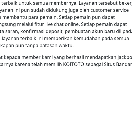
erbaik untuk semua membernya. Layanan tersebut beker
ayanan ini pun sudah didukung juga oleh customer service
p membantu para pemain. Setiap pemain pun dapat
sung melalui fitur live chat online. Setiap pemain dapat
 saran, konfirmasi deposit, pembuatan akun baru dll pad
nya layanan terbaik ini memberikan kemudahan pada semua
kapan pun tanpa batasan waktu.
t kepada member kami yang berhasil mendapatkan jackpo
sarnya karena telah memilih KOITOTO sebagai Situs Banda