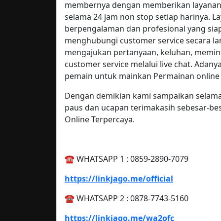
membernya dengan memberikan layanan t
selama 24 jam non stop setiap harinya. L
berpengalaman dan profesional yang sia
menghubungi customer service secara lang
mengajukan pertanyaan, keluhan, meminta
customer service melalui live chat. Ada
pemain untuk mainkan Permainan online 
Dengan demikian kami sampaikan selama
paus dan ucapan terimakasih sebesar-be
Online Terpercaya.
☎️ WHATSAPP 1 : 0859-2890-7079
https://linkjago.me/official
☎️ WHATSAPP 2 : 0878-7743-5160
https://linkjago.me/wa2ofc