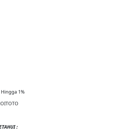
 Hingga 1%
KOITOTO
ETAHUI :