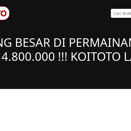
ANG BESAR DI PERMAIN
.800.000 !!! KOITOTO