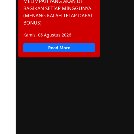
MELIMPAH YANG AKAN DI
BAGIKAN SETIAP MINGGUNYA.
(MENANG KALAH TETAP DAPAT
BONUS)
Kamis, 06 Agustus 2026
Read More