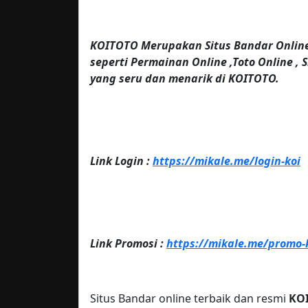
KOITOTO Merupakan Situs Bandar Onlin
seperti Permainan Online ,Toto Online
yang seru dan menarik di KOITOTO.
Link Login :
https://mikale.me/login-koi
Link Promosi :
https://mikale.me/promo-
Situs Bandar online terbaik dan resmi
KO