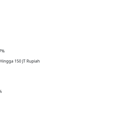
.7%
Hingga 150 JT Rupiah
%