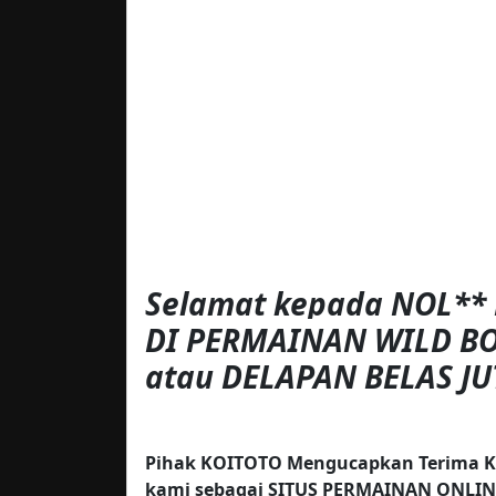
Selamat kepada NOL**
DI PERMAINAN WILD B
atau DELAPAN BELAS JU
Pihak KOITOTO Mengucapkan Terima 
kami sebagai SITUS PERMAINAN ONLI