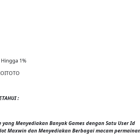
 Hingga 1%
KOITOTO
ETAHUI :
e yang Menyediakan Banyak Games dengan Satu User Id
 , Slot Maxwin dan Menyediakan Berbagai macam permaina