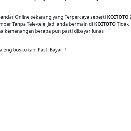
andar Online sekarang yang Terpercaya seperti
KOITOTO
r Tanpa Tele-tele. Jadi anda bermain di
KOITOTO
Tidak
a kemenangan berapa pun pasti dibayar lunas
leng bosku tapi Pasti Bayar !!