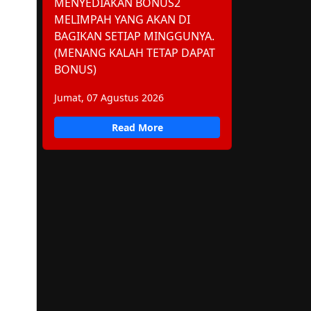
MENYEDIAKAN BONUS2
MELIMPAH YANG AKAN DI
BAGIKAN SETIAP MINGGUNYA.
(MENANG KALAH TETAP DAPAT
BONUS)
Jumat, 07 Agustus 2026
Read More