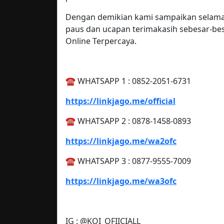
Dengan demikian kami sampaikan selama
paus dan ucapan terimakasih sebesar-be
Online Terpercaya.
☎️ WHATSAPP 1 : 0852-2051-6731
https://linkjago.me/official
☎️ WHATSAPP 2 : 0878-1458-0893
https://linkjago.me/wa2ofc
☎️ WHATSAPP 3 : 0877-9555-7009
https://linkjago.me/wa3ofc
IG : @KOI_OFIICIALL