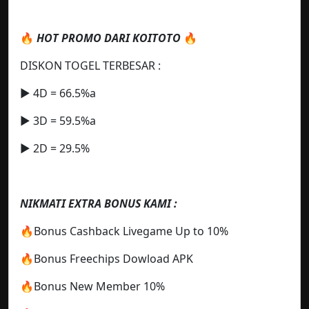
🔥
HOT PROMO DARI KOITOTO
🔥
DISKON TOGEL TERBESAR :
▶️ 4D = 66.5%a
▶️ 3D = 59.5%a
▶️ 2D = 29.5%
NIKMATI EXTRA BONUS KAMI :
🔥Bonus Cashback Livegame Up to 10%
🔥Bonus Freechips Dowload APK
🔥Bonus New Member 10%