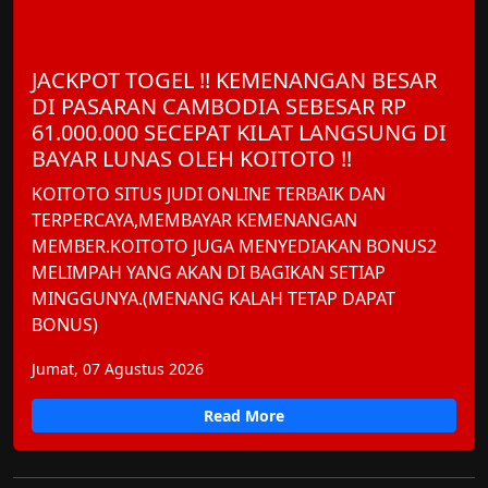
JACKPOT TOGEL !! KEMENANGAN BESAR
DI PASARAN CAMBODIA SEBESAR RP
61.000.000 SECEPAT KILAT LANGSUNG DI
BAYAR LUNAS OLEH KOITOTO !!
KOITOTO SITUS JUDI ONLINE TERBAIK DAN
TERPERCAYA,MEMBAYAR KEMENANGAN
MEMBER.KOITOTO JUGA MENYEDIAKAN BONUS2
MELIMPAH YANG AKAN DI BAGIKAN SETIAP
MINGGUNYA.(MENANG KALAH TETAP DAPAT
BONUS)
Jumat, 07 Agustus 2026
Read More