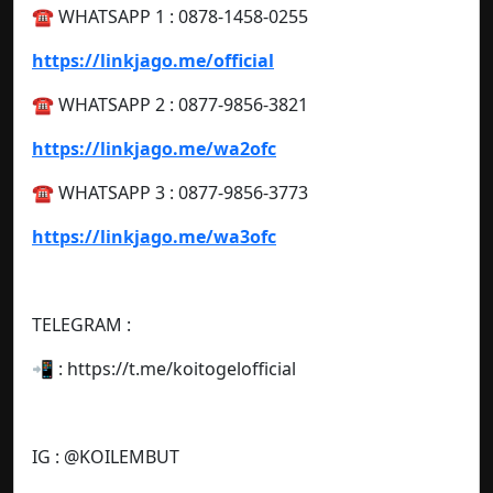
☎️ WHATSAPP 1 : 0878-1458-0255
https://linkjago.me/official
☎️ WHATSAPP 2 : 0877-9856-3821
https://linkjago.me/wa2ofc
☎️ WHATSAPP 3 : 0877-9856-3773
https://linkjago.me/wa3ofc
TELEGRAM :
📲 : https://t.me/koitogelofficial
IG : @KOILEMBUT