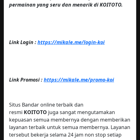
permainan yang seru dan menarik di KOITOTO.
Link Login :
https://mikale.me/login-koi
Link Promosi :
https://mikale.me/promo-koi
Situs Bandar online terbaik dan
resmi
KOITOTO
juga sangat mengutamakan
kepuasan semua membernya dengan memberikan
layanan terbaik untuk semua membernya. Layanan
tersebut bekerja selama 24 jam non stop setiap