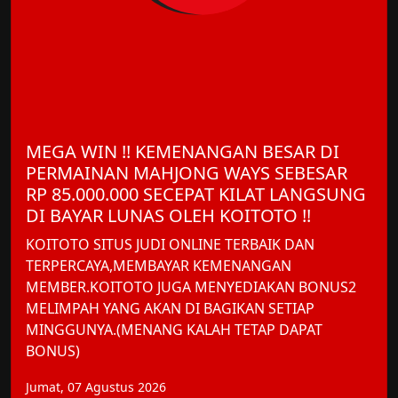
MEGA WIN !! KEMENANGAN BESAR DI
PERMAINAN MAHJONG WAYS SEBESAR
RP 85.000.000 SECEPAT KILAT LANGSUNG
DI BAYAR LUNAS OLEH KOITOTO !!
KOITOTO SITUS JUDI ONLINE TERBAIK DAN
TERPERCAYA,MEMBAYAR KEMENANGAN
MEMBER.KOITOTO JUGA MENYEDIAKAN BONUS2
MELIMPAH YANG AKAN DI BAGIKAN SETIAP
MINGGUNYA.(MENANG KALAH TETAP DAPAT
BONUS)
Jumat, 07 Agustus 2026