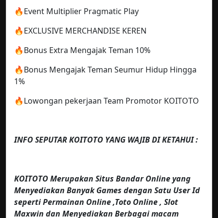
🔥Event Multiplier Pragmatic Play
🔥EXCLUSIVE MERCHANDISE KEREN
🔥Bonus Extra Mengajak Teman 10%
🔥Bonus Mengajak Teman Seumur Hidup Hingga
1%
🔥Lowongan pekerjaan Team Promotor KOITOTO
INFO SEPUTAR KOITOTO YANG WAJIB DI KETAHUI :
KOITOTO Merupakan Situs Bandar Online yang
Menyediakan Banyak Games dengan Satu User Id
seperti Permainan Online ,Toto Online , Slot
Maxwin dan Menyediakan Berbagai macam