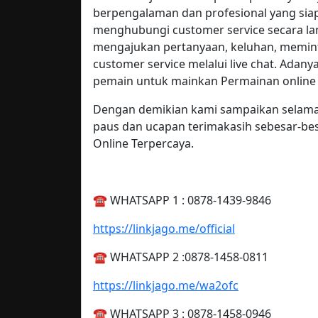
berpengalaman dan profesional yang sia
menghubungi customer service secara lang
mengajukan pertanyaan, keluhan, meminta
customer service melalui live chat. Ada
pemain untuk mainkan Permainan online 
Dengan demikian kami sampaikan selama
paus dan ucapan terimakasih sebesar-be
Online Terpercaya.
☎️ WHATSAPP 1 : 0878-1439-9846
https://linkjago.me/official
☎️ WHATSAPP 2 :0878-1458-0811
https://linkjago.me/wa2ofc
☎️ WHATSAPP 3 : 0878-1458-0946