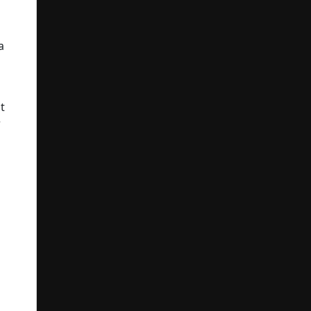
a
t
r