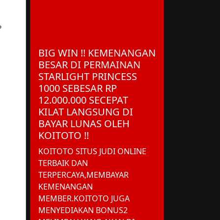
?
BIG WIN !! KEMENANGAN
BESAR DI PERMAINAN
STARLIGHT PRINCESS
1000 SEBESAR RP
12.000.000 SECEPAT
KILAT LANGSUNG DI
BAYAR LUNAS OLEH
KOITOTO !!
KOITOTO SITUS JUDI ONLINE
TERBAIK DAN
TERPERCAYA,MEMBAYAR
KEMENANGAN
MEMBER.KOITOTO JUGA
MENYEDIAKAN BONUS2