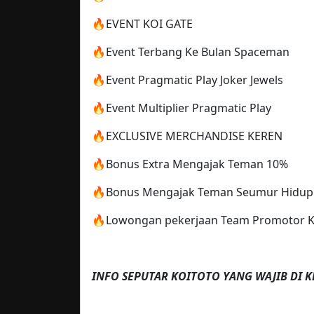
🔥EVENT KOI GATE
🔥Event Terbang Ke Bulan Spaceman
🔥Event Pragmatic Play Joker Jewels
🔥Event Multiplier Pragmatic Play
🔥EXCLUSIVE MERCHANDISE KEREN
🔥Bonus Extra Mengajak Teman 10%
🔥Bonus Mengajak Teman Seumur Hidup
🔥Lowongan pekerjaan Team Promotor 
INFO SEPUTAR KOITOTO YANG WAJIB DI K