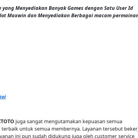
e yang Menyediakan Banyak Games dengan Satu User Id
 , Slot Maxwin dan Menyediakan Berbagai macam permaina
koi
ITOTO
juga sangat mengutamakan kepuasan semua
erbaik untuk semua membernya. Layanan tersebut beker
ayanan ini pun sudah didukung juga oleh customer service