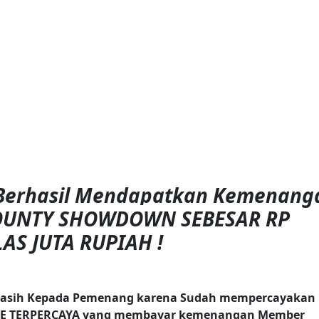
 Berhasil Mendapatkan Kemenang
OUNTY SHOWDOWN SEBESAR RP
LAS JUTA RUPIAH !
Kasih Kepada Pemenang karena Sudah mempercayakan
NE TERPERCAYA yang membayar kemenangan Member