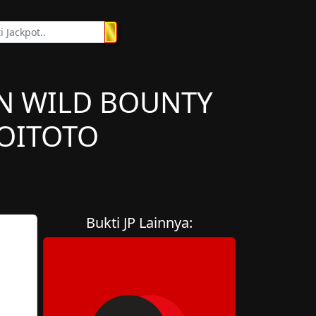
AN WILD BOUNTY
KOITOTO
Bukti JP Lainnya: