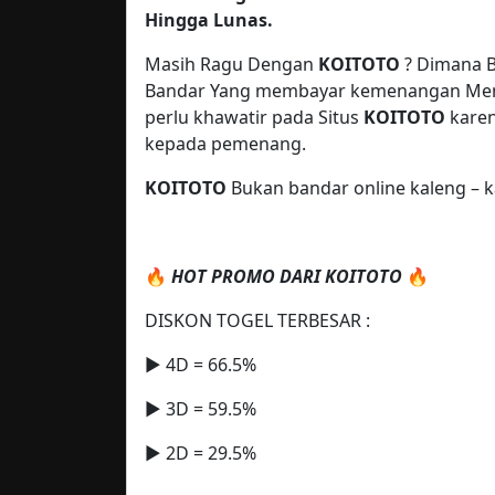
Hingga Lunas.
Masih Ragu Dengan
KOITOTO
? Dimana B
Bandar Yang membayar kemenangan Membe
perlu khawatir pada Situs
KOITOTO
karen
kepada pemenang.
KOITOTO
Bukan bandar online kaleng – ka
🔥
HOT PROMO DARI KOITOTO
🔥
DISKON TOGEL TERBESAR :
▶️ 4D = 66.5%
▶️ 3D = 59.5%
▶️ 2D = 29.5%