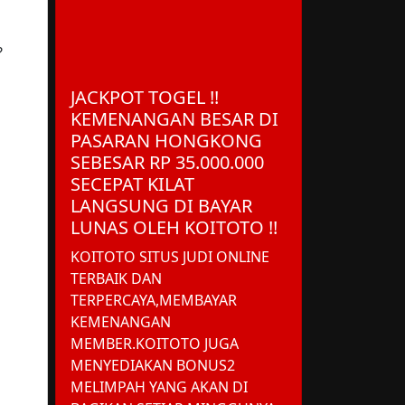
?
JACKPOT TOGEL !!
KEMENANGAN BESAR DI
PASARAN HONGKONG
SEBESAR RP 35.000.000
SECEPAT KILAT
LANGSUNG DI BAYAR
LUNAS OLEH KOITOTO !!
KOITOTO SITUS JUDI ONLINE
TERBAIK DAN
TERPERCAYA,MEMBAYAR
KEMENANGAN
MEMBER.KOITOTO JUGA
MENYEDIAKAN BONUS2
MELIMPAH YANG AKAN DI