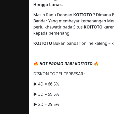
Hingga Lunas.
Masih Ragu Dengan
KOITOTO
? Dimana B
Bandar Yang membayar kemenangan Membe
perlu khawatir pada Situs
KOITOTO
karen
kepada pemenang.
KOITOTO
Bukan bandar online kaleng – ka
🔥
HOT PROMO DARI KOITOTO
🔥
DISKON TOGEL TERBESAR :
▶️ 4D = 66.5%
▶️ 3D = 59.5%
▶️ 2D = 29.5%