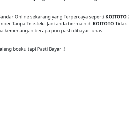
andar Online sekarang yang Terpercaya seperti
KOITOTO
r Tanpa Tele-tele. Jadi anda bermain di
KOITOTO
Tidak
a kemenangan berapa pun pasti dibayar lunas
leng bosku tapi Pasti Bayar !!