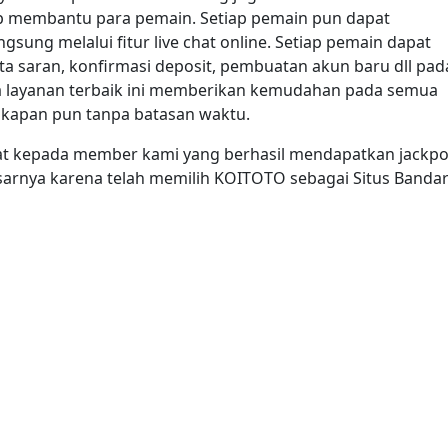
p membantu para pemain. Setiap pemain pun dapat
sung melalui fitur live chat online. Setiap pemain dapat
 saran, konfirmasi deposit, pembuatan akun baru dll pad
nya layanan terbaik ini memberikan kemudahan pada semua
kapan pun tanpa batasan waktu.
t kepada member kami yang berhasil mendapatkan jackpo
sarnya karena telah memilih KOITOTO sebagai Situs Banda