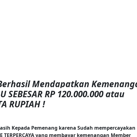
 Berhasil Mendapatkan Kemenang
 SEBESAR RP 120.000.000 atau
A RUPIAH !
Kasih Kepada Pemenang karena Sudah mempercayakan
NE TERPERCAYA yang membayar kemenangan Member