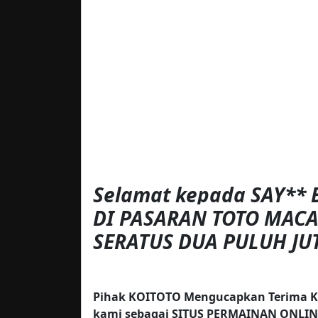
Selamat kepada SAY**
DI PASARAN TOTO MACAU
SERATUS DUA PULUH JUT
Pihak KOITOTO Mengucapkan Terima 
kami sebagai SITUS PERMAINAN ONLI