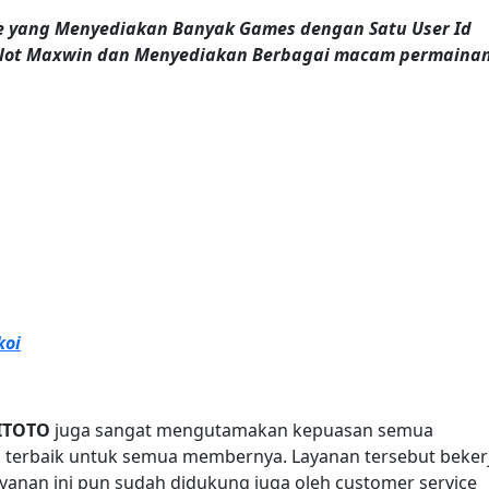
e yang Menyediakan Banyak Games dengan Satu User Id
 , Slot Maxwin dan Menyediakan Berbagai macam permaina
koi
ITOTO
juga sangat mengutamakan kepuasan semua
erbaik untuk semua membernya. Layanan tersebut beker
ayanan ini pun sudah didukung juga oleh customer service