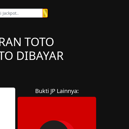
ARAN TOTO
OTO DIBAYAR
Bukti JP Lainnya: