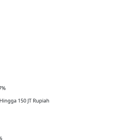
.7%
Hingga 150 JT Rupiah
%