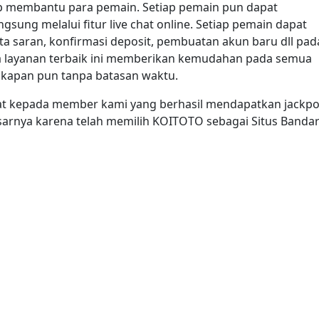
p membantu para pemain. Setiap pemain pun dapat
sung melalui fitur live chat online. Setiap pemain dapat
 saran, konfirmasi deposit, pembuatan akun baru dll pad
nya layanan terbaik ini memberikan kemudahan pada semua
kapan pun tanpa batasan waktu.
t kepada member kami yang berhasil mendapatkan jackpo
sarnya karena telah memilih KOITOTO sebagai Situs Banda