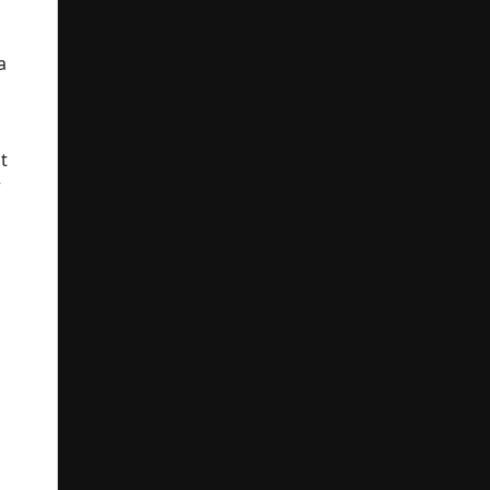
a
t
r