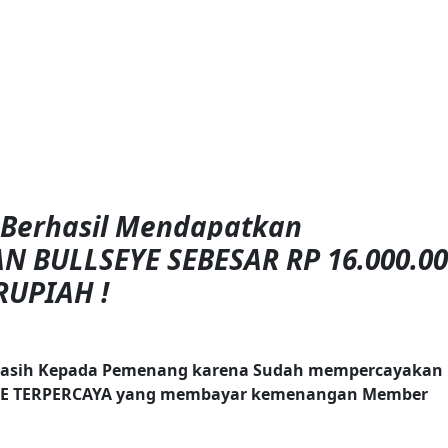
 Berhasil Mendapatkan
 BULLSEYE SEBESAR RP 16.000.00
RUPIAH !
Kasih Kepada Pemenang karena Sudah mempercayakan
NE TERPERCAYA yang membayar kemenangan Member