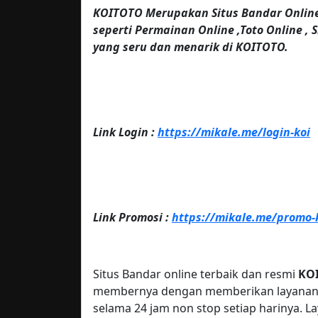
KOITOTO Merupakan Situs Bandar Onlin
seperti Permainan Online ,Toto Online
yang seru dan menarik di KOITOTO.
Link Login :
https://mikale.me/login-koi
Link Promosi :
https://mikale.me/promo-
Situs Bandar online terbaik dan resmi
KO
membernya dengan memberikan layanan t
selama 24 jam non stop setiap harinya. L