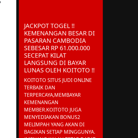
?
JACKPOT TOGEL !!
KEMENANGAN BESAR DI
PASARAN CAMBODIA
SEBESAR RP 61.000.000
SECEPAT KILAT
LANGSUNG DI BAYAR
LUNAS OLEH KOITOTO !!
KOITOTO SITUS JUDI ONLINE
TERBAIK DAN
TERPERCAYA,MEMBAYAR
KEMENANGAN
MEMBER.KOITOTO JUGA
MENYEDIAKAN BONUS2
MELIMPAH YANG AKAN DI
BAGIKAN SETIAP MINGGUNYA.