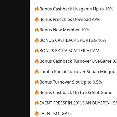
🔥Bonus Cashback Livegame Up to 10%
🔥Bonus Freechips Dowload APK
🔥Bonus New Member 10%
🔥BONUS CASHBACK SPORTGG 10%
🔥BONUS EXTRA SCATTER HITAM
🔥Bonus Cashback Turnover LiveGame 0
🔥Lomba Panjat Turnover Setiap Minggu 
🔥Bonus Turnover Slot Up to 0.5%
🔥Bonus Cashback Up to 3% Slot Game
🔥EVENT FREESPIN 20% DAN BUYSPIN 15
🔥EVENT KOI GATE