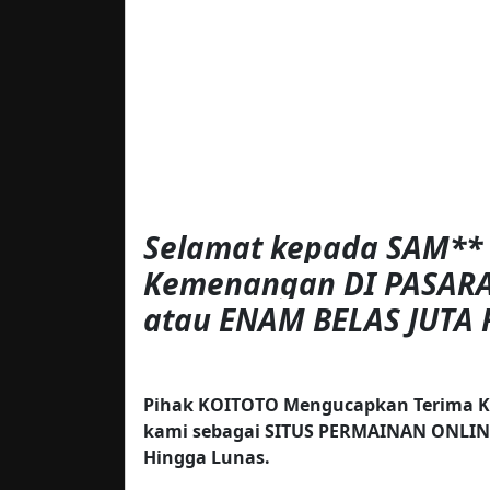
Selamat kepada SAM**
Kemenangan DI PASARAN
atau ENAM BELAS JUTA 
Pihak KOITOTO Mengucapkan Terima 
kami sebagai SITUS PERMAINAN ONLI
Hingga Lunas.