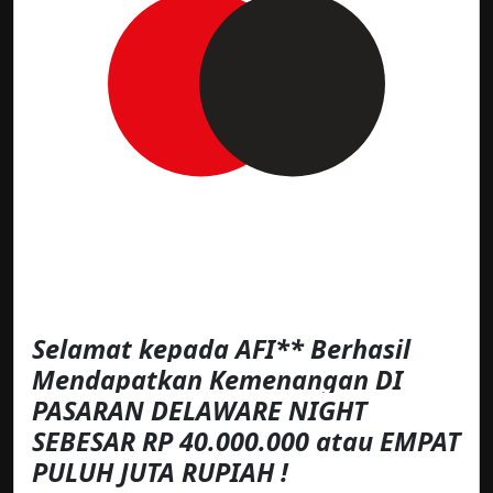
Selamat kepada AFI** Berhasil
Mendapatkan Kemenangan DI
PASARAN DELAWARE NIGHT
SEBESAR RP 40.000.000 atau EMPAT
PULUH JUTA RUPIAH !