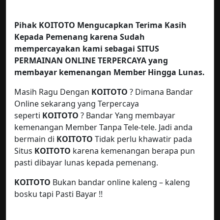
Pihak KOITOTO Mengucapkan Terima Kasih
Kepada Pemenang karena Sudah
mempercayakan kami sebagai SITUS
PERMAINAN ONLINE TERPERCAYA yang
membayar kemenangan Member Hingga Lunas.
Masih Ragu Dengan
KOITOTO
? Dimana Bandar
Online sekarang yang Terpercaya
seperti
KOITOTO
? Bandar Yang membayar
kemenangan Member Tanpa Tele-tele. Jadi anda
bermain di
KOITOTO
Tidak perlu khawatir pada
Situs
KOITOTO
karena kemenangan berapa pun
pasti dibayar lunas kepada pemenang.
KOITOTO
Bukan bandar online kaleng – kaleng
bosku tapi Pasti Bayar !!