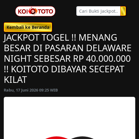
Kembali ke Beranda
JACKPOT TOGEL !! MENANG
BESAR DI PASARAN DELAWARE
NIGHT SEBESAR RP 40.000.000
!! KOITOTO DIBAYAR SECEPAT
KILAT
Rabu, 17 Juni 2026 09:25 WIB