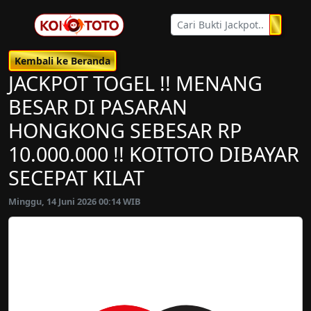
Kembali ke Beranda
JACKPOT TOGEL !! MENANG
BESAR DI PASARAN
HONGKONG SEBESAR RP
10.000.000 !! KOITOTO DIBAYAR
SECEPAT KILAT
Minggu, 14 Juni 2026 00:14 WIB