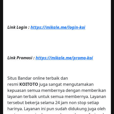
Link Login :
https://mikale.me/login-koi
Link Promosi :
https://mikale.me/promo-koi
Situs Bandar online terbaik dan
resmi
KOITOTO
juga sangat mengutamakan
kepuasan semua membernya dengan memberikan
layanan terbaik untuk semua membernya. Layanan
tersebut bekerja selama 24 jam non stop setiap
harinya. Layanan ini pun sudah didukung juga oleh