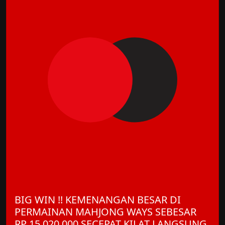
BIG WIN !! KEMENANGAN BESAR DI
PERMAINAN MAHJONG WAYS SEBESAR
RP 15.020.000 SECEPAT KILAT LANGSUNG