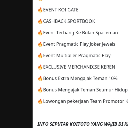
🔥EVENT KOI GATE
🔥
CASHBACK SPORTBOOK
🔥Event Terbang Ke Bulan Spaceman
🔥Event Pragmatic Play Joker Jewels
🔥Event Multiplier Pragmatic Play
🔥EXCLUSIVE MERCHANDISE KEREN
🔥Bonus Extra Mengajak Teman 10%
🔥Bonus Mengajak Teman Seumur Hidup
🔥Lowongan pekerjaan Team Promotor 
INFO SEPUTAR KOITOTO YANG WAJIB DI K