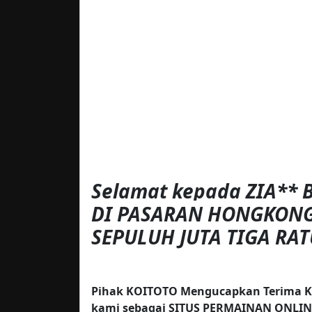
Selamat kepada ZIA**
DI PASARAN HONGKONG 
SEPULUH JUTA TIGA RAT
Pihak KOITOTO Mengucapkan Terima 
kami sebagai SITUS PERMAINAN ONLI