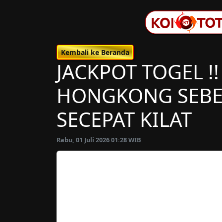
Kembali ke Beranda
JACKPOT TOGEL !
HONGKONG SEBESA
SECEPAT KILAT
Rabu, 01 Juli 2026 01:28 WIB