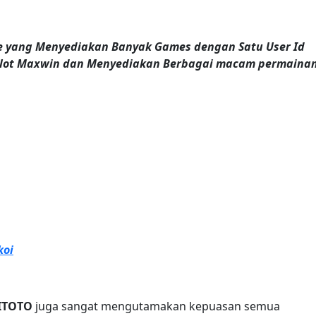
e yang Menyediakan Banyak Games dengan Satu User Id
 , Slot Maxwin dan Menyediakan Berbagai macam permaina
koi
ITOTO
juga sangat mengutamakan kepuasan semua