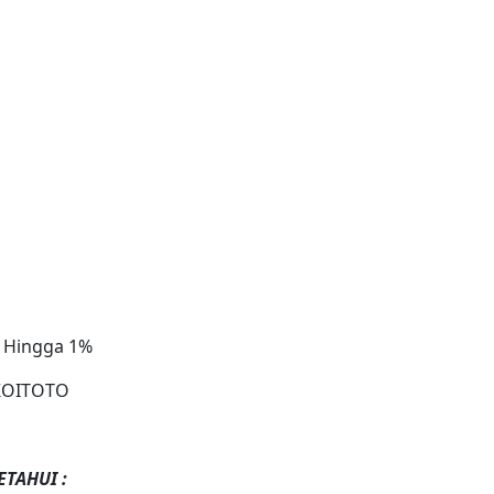
 Hingga 1%
KOITOTO
ETAHUI :