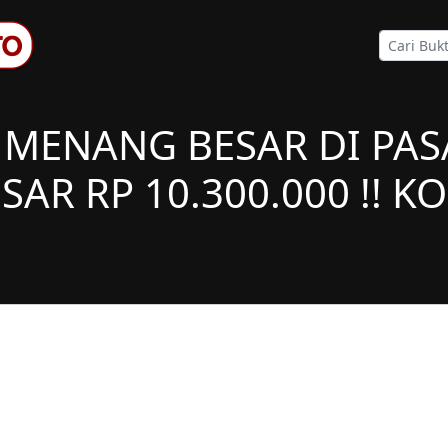
! MENANG BESAR DI PA
R RP 10.300.000 !! K