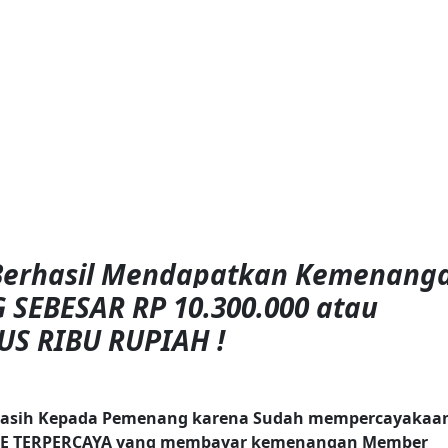
 Berhasil Mendapatkan Kemenang
SEBESAR RP 10.300.000 atau
US RIBU RUPIAH !
Kasih Kepada Pemenang karena Sudah mempercayakaa
NE TERPERCAYA yang membayar kemenangan Member