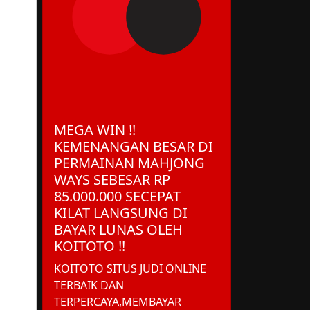
MEGA WIN !!
KEMENANGAN BESAR DI
PERMAINAN MAHJONG
WAYS SEBESAR RP
85.000.000 SECEPAT
KILAT LANGSUNG DI
BAYAR LUNAS OLEH
KOITOTO !!
KOITOTO SITUS JUDI ONLINE
TERBAIK DAN
TERPERCAYA,MEMBAYAR