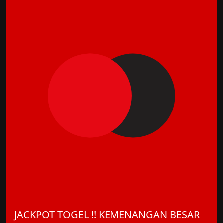
JACKPOT TOGEL !! KEMENANGAN BESAR