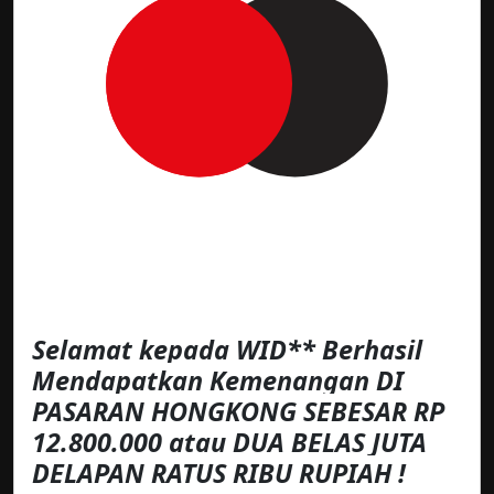
Selamat kepada WID** Berhasil
Mendapatkan Kemenangan DI
PASARAN HONGKONG SEBESAR RP
12.800.000 atau DUA BELAS JUTA
DELAPAN RATUS RIBU RUPIAH !