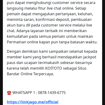
pun dapat menghubungi customer service secara
langsung melalui fitur live chat online. Setiap
pemain dapat mengajukan pertanyaan, keluhan,
meminta saran, konfirmasi deposit, pembuatan
akun baru dll pada customer service melalui live
chat. Adanya layanan terbaik ini memberikan
kemudahan pada semua pemain untuk mainkan
Permainan online kapan pun tanpa batasan waktu.
Dengan demikian kami sampaikan selamat kepada
member kami yang berhasil mendapatkan jackpot
paus dan ucapan terimakasih sebesar-besarnya
karena telah memilih KOITOTO sebagai Situs
Bandar Online Terpercaya.
☎️ WHATSAPP 1 : 0878-1439-6775
https://linkjago.me/official