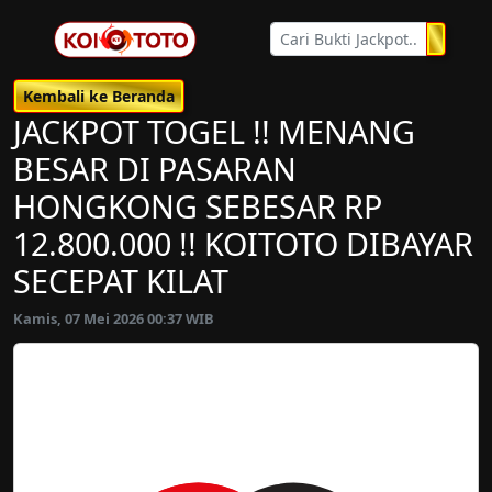
Kembali ke Beranda
JACKPOT TOGEL !! MENANG
BESAR DI PASARAN
HONGKONG SEBESAR RP
12.800.000 !! KOITOTO DIBAYAR
SECEPAT KILAT
Kamis, 07 Mei 2026 00:37 WIB