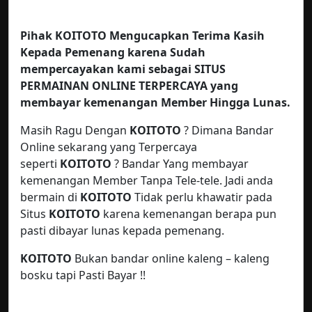
Pihak KOITOTO Mengucapkan Terima Kasih
Kepada Pemenang karena Sudah
mempercayakan kami sebagai SITUS
PERMAINAN ONLINE TERPERCAYA yang
membayar kemenangan Member Hingga Lunas.
Masih Ragu Dengan
KOITOTO
? Dimana Bandar
Online sekarang yang Terpercaya
seperti
KOITOTO
? Bandar Yang membayar
kemenangan Member Tanpa Tele-tele. Jadi anda
bermain di
KOITOTO
Tidak perlu khawatir pada
Situs
KOITOTO
karena kemenangan berapa pun
pasti dibayar lunas kepada pemenang.
KOITOTO
Bukan bandar online kaleng – kaleng
bosku tapi Pasti Bayar !!