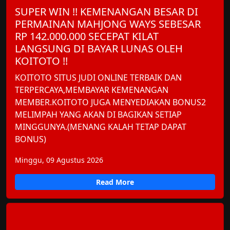
SUPER WIN !! KEMENANGAN BESAR DI
PERMAINAN MAHJONG WAYS SEBESAR
RP 142.000.000 SECEPAT KILAT
LANGSUNG DI BAYAR LUNAS OLEH
KOITOTO !!
KOITOTO SITUS JUDI ONLINE TERBAIK DAN
TERPERCAYA,MEMBAYAR KEMENANGAN
MEMBER.KOITOTO JUGA MENYEDIAKAN BONUS2
MELIMPAH YANG AKAN DI BAGIKAN SETIAP
MINGGUNYA.(MENANG KALAH TETAP DAPAT
BONUS)
Minggu, 09 Agustus 2026
Read More