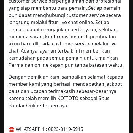
customer service berpengalaman dan profesional
yang siap membantu para pemain. Setiap pemain
pun dapat menghubungi customer service secara
langsung melalui fitur live chat online. Setiap
pemain dapat mengajukan pertanyaan, keluhan,
meminta saran, konfirmasi deposit, pembuatan
akun baru dll pada customer service melalui live
chat. Adanya layanan terbaik ini memberikan
kemudahan pada semua pemain untuk mainkan
Permainan online kapan pun tanpa batasan waktu.
Dengan demikian kami sampaikan selamat kepada
member kami yang berhasil mendapatkan jackpot
paus dan ucapan terimakasih sebesar-besarnya
karena telah memilih KOITOTO sebagai Situs
Bandar Online Terpercaya.
☎️ WHATSAPP 1 : 0823-8119-5915