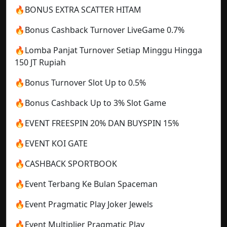
🔥BONUS EXTRA SCATTER HITAM
🔥Bonus Cashback Turnover LiveGame 0.7%
🔥Lomba Panjat Turnover Setiap Minggu Hingga
150 JT Rupiah
🔥Bonus Turnover Slot Up to 0.5%
🔥Bonus Cashback Up to 3% Slot Game
🔥EVENT FREESPIN 20% DAN BUYSPIN 15%
🔥EVENT KOI GATE
🔥
CASHBACK SPORTBOOK
🔥Event Terbang Ke Bulan Spaceman
🔥Event Pragmatic Play Joker Jewels
🔥Event Multiplier Pragmatic Play