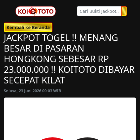
Kembali ke Beranda
JACKPOT TOGEL !! MENANG
BESAR DI PASARAN
HONGKONG SEBESAR RP
23.000.000 !! KOITOTO DIBAYAR
SECEPAT KILAT
Selasa, 23 Juni 2026 00:03 WIB