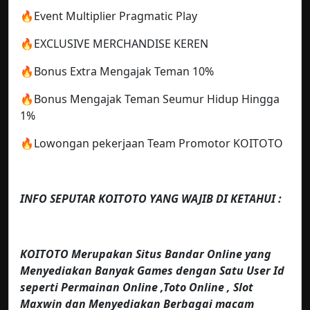
🔥Event Multiplier Pragmatic Play
🔥EXCLUSIVE MERCHANDISE KEREN
🔥Bonus Extra Mengajak Teman 10%
🔥Bonus Mengajak Teman Seumur Hidup Hingga
1%
🔥Lowongan pekerjaan Team Promotor KOITOTO
INFO SEPUTAR KOITOTO YANG WAJIB DI KETAHUI :
KOITOTO Merupakan Situs Bandar Online yang
Menyediakan Banyak Games dengan Satu User Id
seperti Permainan Online ,Toto Online , Slot
Maxwin dan Menyediakan Berbagai macam