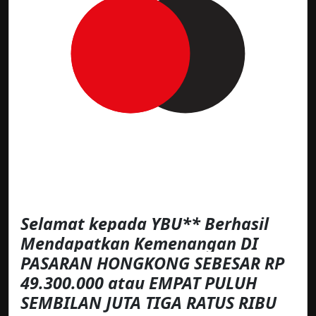
Selamat kepada YBU** Berhasil
Mendapatkan Kemenangan DI
PASARAN HONGKONG SEBESAR RP
49.300.000 atau EMPAT PULUH
SEMBILAN JUTA TIGA RATUS RIBU