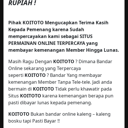
RUPIAH !
Pihak KOITOTO Mengucapkan Terima Kasih
Kepada Pemenang karena Sudah
mempercayakan kami sebagai SITUS
PERMAINAN ONLINE TERPERCAYA yang
membayar kemenangan Member Hingga Lunas.
Masih Ragu Dengan
KOITOTO
? Dimana Bandar
Online sekarang yang Terpercaya
seperti
KOITOTO
? Bandar Yang membayar
kemenangan Member Tanpa Tele-tele. Jadi anda
bermain di
KOITOTO
Tidak perlu khawatir pada
Situs
KOITOTO
karena kemenangan berapa pun
pasti dibayar lunas kepada pemenang.
KOITOTO
Bukan bandar online kaleng – kaleng
bosku tapi Pasti Bayar !!