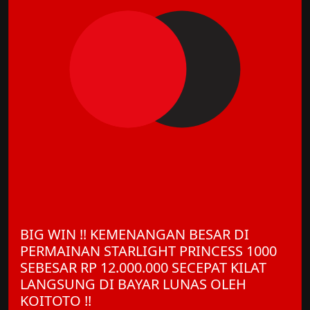
BIG WIN !! KEMENANGAN BESAR DI
PERMAINAN STARLIGHT PRINCESS 1000
SEBESAR RP 12.000.000 SECEPAT KILAT
LANGSUNG DI BAYAR LUNAS OLEH
KOITOTO !!