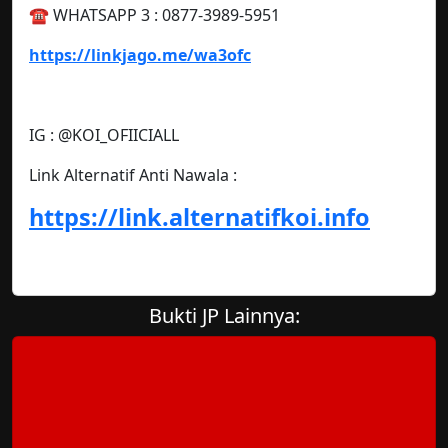
☎️ WHATSAPP 3 : 0877-3989-5951
https://linkjago.me/wa3ofc
IG : @KOI_OFIICIALL
Link Alternatif Anti Nawala :
https://link.alternatifkoi.info
Bukti JP Lainnya: