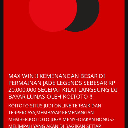
MAX WIN !! KEMENANGAN BESAR DI
PERMAINAN JADE LEGENDS SEBESAR RP
20.000.000 SECEPAT KILAT LANGSUNG DI
BAYAR LUNAS OLEH KOITOTO !!
KOITOTO SITUS JUDI ONLINE TERBAIK DAN
TERPERCAYA,MEMBAYAR KEMENANGAN
MEMBER.KOITOTO JUGA MENYEDIAKAN BONUS2
MELIMPAH YANG AKAN DI BAGIKAN SETIAP