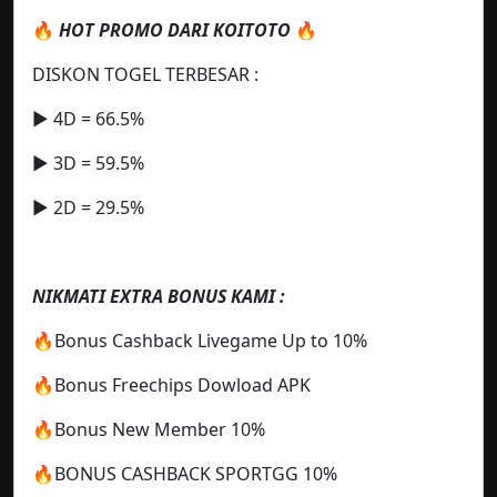
🔥
HOT PROMO DARI KOITOTO
🔥
DISKON TOGEL TERBESAR :
▶️ 4D = 66.5%
▶️ 3D = 59.5%
▶️ 2D = 29.5%
NIKMATI EXTRA BONUS KAMI :
🔥Bonus Cashback Livegame Up to 10%
🔥Bonus Freechips Dowload APK
🔥Bonus New Member 10%
🔥BONUS CASHBACK SPORTGG 10%