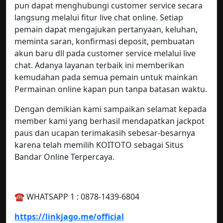
pun dapat menghubungi customer service secara
langsung melalui fitur live chat online. Setiap
pemain dapat mengajukan pertanyaan, keluhan,
meminta saran, konfirmasi deposit, pembuatan
akun baru dll pada customer service melalui live
chat. Adanya layanan terbaik ini memberikan
kemudahan pada semua pemain untuk mainkan
Permainan online kapan pun tanpa batasan waktu.
Dengan demikian kami sampaikan selamat kepada
member kami yang berhasil mendapatkan jackpot
paus dan ucapan terimakasih sebesar-besarnya
karena telah memilih KOITOTO sebagai Situs
Bandar Online Terpercaya.
☎️ WHATSAPP 1 : 0878-1439-6804
https://linkjago.me/official