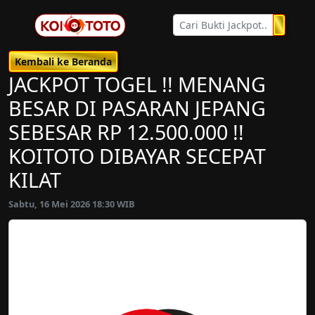
Kembali ke Beranda
JACKPOT TOGEL !! MENANG
BESAR DI PASARAN JEPANG
SEBESAR RP 12.500.000 !!
KOITOTO DIBAYAR SECEPAT
KILAT
Sabtu, 16 Mei 2026 18:30 WIB