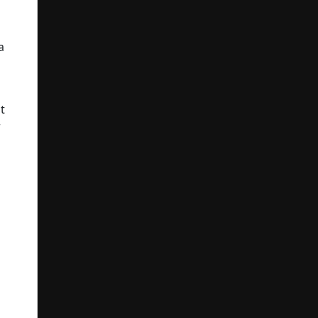
a
t
r