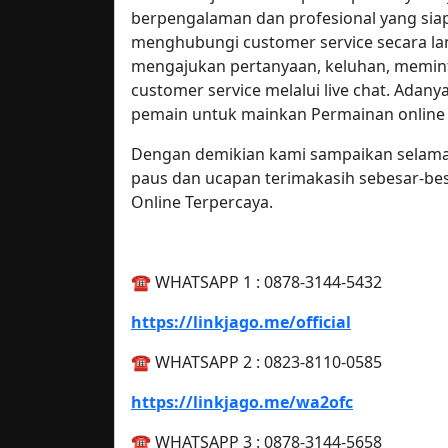
berpengalaman dan profesional yang sia
menghubungi customer service secara lang
mengajukan pertanyaan, keluhan, meminta
customer service melalui live chat. Ada
pemain untuk mainkan Permainan online 
Dengan demikian kami sampaikan selama
paus dan ucapan terimakasih sebesar-be
Online Terpercaya.
☎️ WHATSAPP 1 : 0878-3144-5432
https://linkjago.me/official
☎️ WHATSAPP 2 : 0823-8110-0585
https://linkjago.me/wa2ofc
☎️ WHATSAPP 3 : 0878-3144-5658