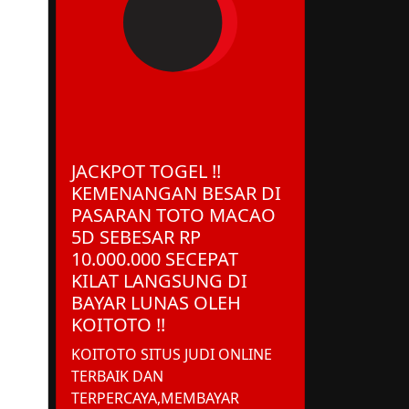
JACKPOT TOGEL !!
KEMENANGAN BESAR DI
PASARAN TOTO MACAO
5D SEBESAR RP
10.000.000 SECEPAT
KILAT LANGSUNG DI
BAYAR LUNAS OLEH
KOITOTO !!
KOITOTO SITUS JUDI ONLINE
TERBAIK DAN
TERPERCAYA,MEMBAYAR