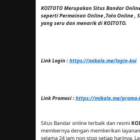
KOITOTO Merupakan Situs Bandar Onlin
seperti Permainan Online ,Toto Online
yang seru dan menarik di KOITOTO.
Link Login :
https://mikale.me/login-koi
Link Promosi :
https://mikale.me/promo-
Situs Bandar online terbaik dan resmi
KO
membernya dengan memberikan layanan t
selama 24 jam non stop setiap harinya. L