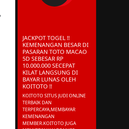
?
JACKPOT TOGEL !!
KEMENANGAN BESAR DI
PASARAN TOTO MACAO
5D SEBESAR RP
10.000.000 SECEPAT
KILAT LANGSUNG DI
BAYAR LUNAS OLEH
KOITOTO !!
KOITOTO SITUS JUDI ONLINE
TERBAIK DAN
TERPERCAYA,MEMBAYAR
KEMENANGAN
MEMBER.KOITOTO JUGA