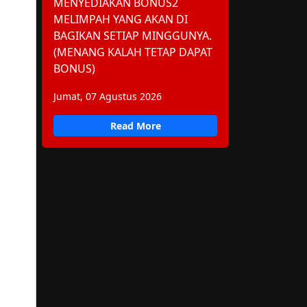
MENYEDIAKAN BONUS2
MELIMPAH YANG AKAN DI
BAGIKAN SETIAP MINGGUNYA.
(MENANG KALAH TETAP DAPAT
BONUS)
Jumat, 07 Agustus 2026
Read More