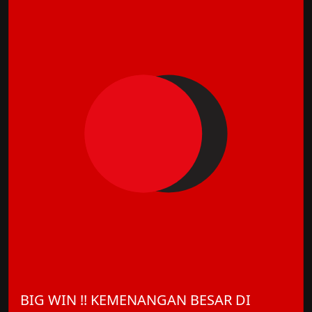
BIG WIN !! KEMENANGAN BESAR DI