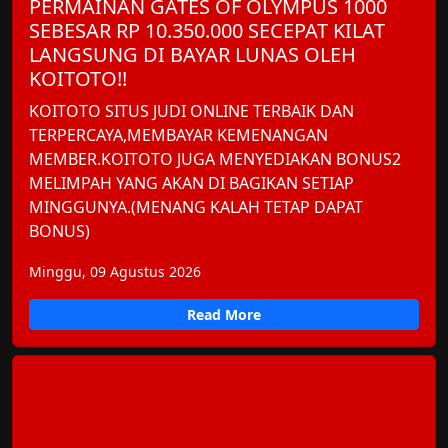
PERMAINAN GATES OF OLYMPUS 1000
SEBESAR RP 10.350.000 SECEPAT KILAT
LANGSUNG DI BAYAR LUNAS OLEH
KOITOTO!!
KOITOTO SITUS JUDI ONLINE TERBAIK DAN
TERPERCAYA,MEMBAYAR KEMENANGAN
MEMBER.KOITOTO JUGA MENYEDIAKAN BONUS2
MELIMPAH YANG AKAN DI BAGIKAN SETIAP
MINGGUNYA.(MENANG KALAH TETAP DAPAT
BONUS)
Minggu, 09 Agustus 2026
Read More