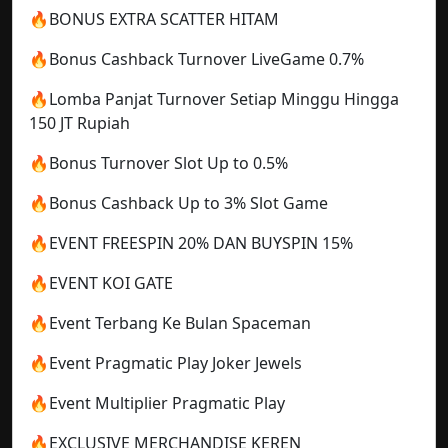
🔥BONUS EXTRA SCATTER HITAM
🔥Bonus Cashback Turnover LiveGame 0.7%
🔥Lomba Panjat Turnover Setiap Minggu Hingga
150 JT Rupiah
🔥Bonus Turnover Slot Up to 0.5%
🔥Bonus Cashback Up to 3% Slot Game
🔥EVENT FREESPIN 20% DAN BUYSPIN 15%
🔥EVENT KOI GATE
🔥Event Terbang Ke Bulan Spaceman
🔥Event Pragmatic Play Joker Jewels
🔥Event Multiplier Pragmatic Play
🔥EXCLUSIVE MERCHANDISE KEREN