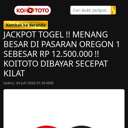
Kembali ke Beranda
JACKPOT TOGEL !! MENANG
BESAR DI PASARAN OREGON 1
SEBESAR RP 12.500.000 !!
KOITOTO DIBAYAR SECEPAT
KILAT
Sabtu, 04 Juli 2026 07:34 WIB