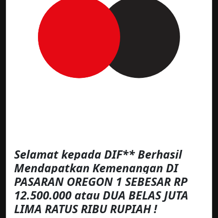
Selamat kepada DIF** Berhasil
Mendapatkan Kemenangan DI
PASARAN OREGON 1 SEBESAR RP
12.500.000 atau DUA BELAS JUTA
LIMA RATUS RIBU RUPIAH !