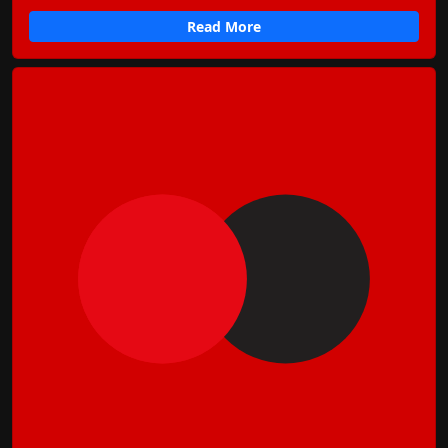
Read More