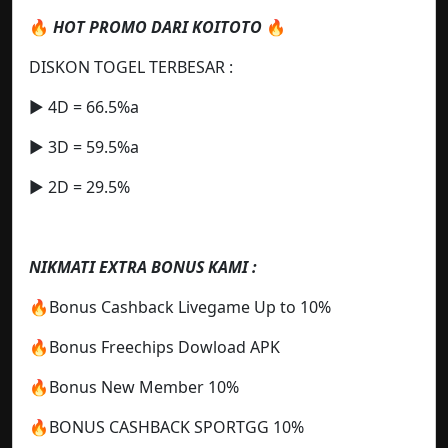
🔥
HOT PROMO DARI KOITOTO
🔥
DISKON TOGEL TERBESAR :
▶️ 4D = 66.5%a
▶️ 3D = 59.5%a
▶️ 2D = 29.5%
NIKMATI EXTRA BONUS KAMI :
🔥Bonus Cashback Livegame Up to 10%
🔥Bonus Freechips Dowload APK
🔥Bonus New Member 10%
🔥BONUS CASHBACK SPORTGG 10%