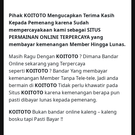
Pihak KOITOTO Mengucapkan Terima Kasih
Kepada Pemenang karena Sudah
mempercayakaan kami sebagai SITUS
PERMAINAN ONLINE TERPERCAYA yang
membayar kemenangan Member Hingga Lunas.
Masih Ragu Dengan
KOITOTO
? Dimana Bandar
Online sekarang yang Terpercaya
seperti
KOITOTO
? Bandar Yang membayar
kemenangan Member Tanpa Tele-tele. Jadi anda
bermain di
KOITOTO
Tidak perlu khawatir pada
Situs
KOITOTO
karena kemenangan berapa pun
pasti dibayar lunas kepada pemenang.
KOITOTO
Bukan bandar online kaleng – kaleng
bosku tapi Pasti Bayar !!